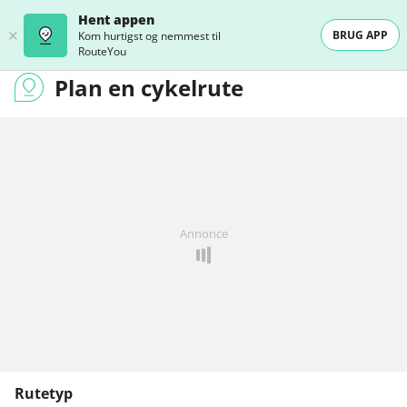
Hent appen
BRUG APP
Kom hurtigst og nemmest til
RouteYou
Plan en cykelrute
Annonce
Rutetyp