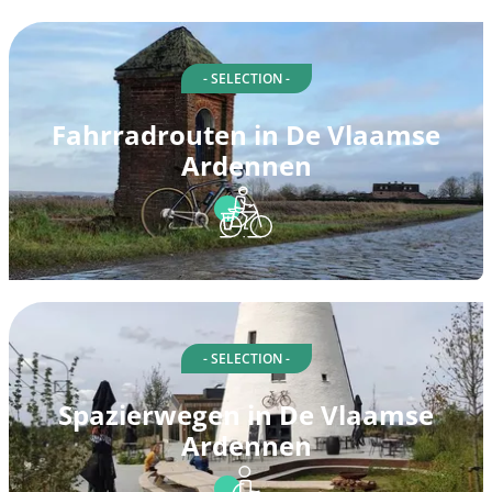
- SELECTION -
Fahrradrouten in De Vlaamse
Ardennen
- SELECTION -
Spazierwegen in De Vlaamse
Ardennen