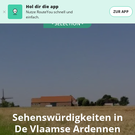
Hol dir die app
ZUR APP
Nutze RouteYou schnell und
einfach.
- SELECTION -
Sehenswürdigkeiten in
De Vlaamse Ardennen