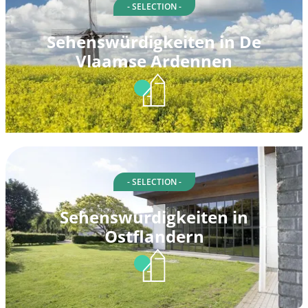
- SELECTION -
Sehenswürdigkeiten in De
Vlaamse Ardennen
- SELECTION -
Sehenswürdigkeiten in
Ostflandern