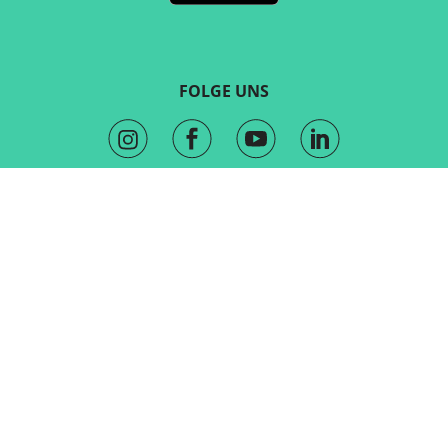
FOLGE UNS
KONTAKT
Marketing und Vertrieb
sales@routeyou.com
Allgemeine Fragen
Kundenserviceteam
Hilfezentrum