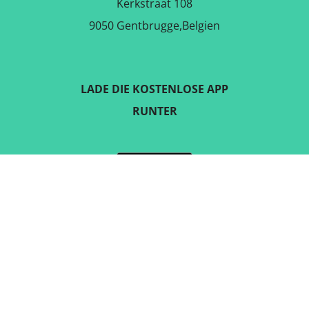
Kerkstraat 108
9050 Gentbrugge,Belgien
LADE DIE KOSTENLOSE APP
RUNTER
FOLGE UNS