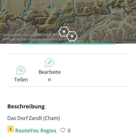
Datenquelle:
Grundkarte TUBS, Relief Alexrk2
Urheberrechte:
Creative Commons CC BY-SA 3.0
Bearbeite
Teilen
n
Beschreibung
Das Dorf Zandt (Cham)
RouteYou Regios
0