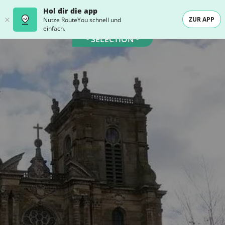
Hol dir die app
ZUR APP
Nutze RouteYou schnell und
einfach.
- SELECTION -