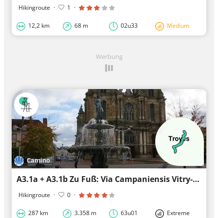
Hikingroute
·
1
·
12,2 km
68 m
02u33
Medium
Werbung
Camino
A3.1a + A3.1b Zu Fuß: Via Campaniensis Vitry-le-François-Vézelay
Hikingroute
·
0
·
287 km
3.358 m
63u01
Extreme