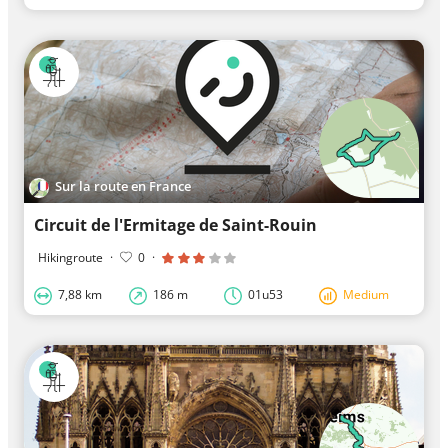
Sur la route en France
Circuit de l'Ermitage de Saint-Rouin
Hikingroute
·
0
·
7,88 km
186 m
01u53
Medium