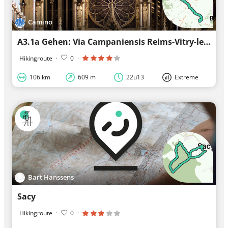
Camino
A3.1a Gehen: Via Campaniensis Reims-Vitry-le-François
Hikingroute
·
0
·
106 km
609 m
22u13
Extreme
Bart Hanssens
Sacy
Hikingroute
·
0
·