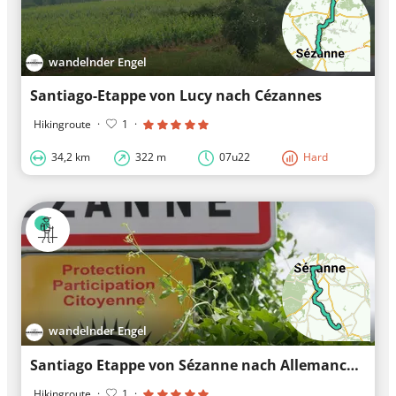
wandelnder Engel
Santiago-Etappe von Lucy nach Cézannes
Hikingroute
·
1
·
34,2 km
322 m
07u22
Hard
wandelnder Engel
Santiago Etappe von Sézanne nach Allemanche-Launay und Soigner
Hikingroute
·
1
·