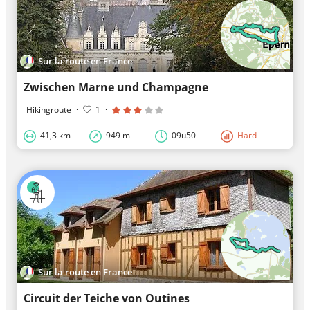
Sur la route en France
Zwischen Marne und Champagne
Hikingroute
·
1
·
41,3 km
949 m
09u50
Hard
Sur la route en France
Circuit der Teiche von Outines