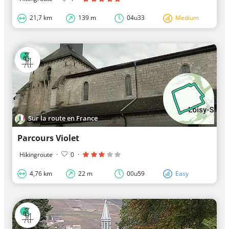
21,7 km
139 m
04u33
Medium
Sur la route en France
Parcours Violet
Hikingroute
·
0
·
4,76 km
22 m
00u59
Easy