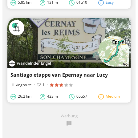
5,85 km
131 m
01u10
Easy
wandelnder Engel
Santiago etappe van Epernay naar Lucy
Hikingroute
·
1
·
26,2 km
423 m
05u57
Medium
Werbung