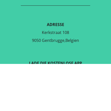
ADRESSE
Kerkstraat 108
9050 Gentbrugge,Belgien
LADE DIE KOSTENLOSE APP
RUNTER