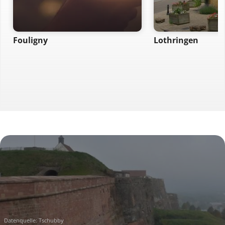
Fouligny
Lothringen
Datenquelle:
Tschubby