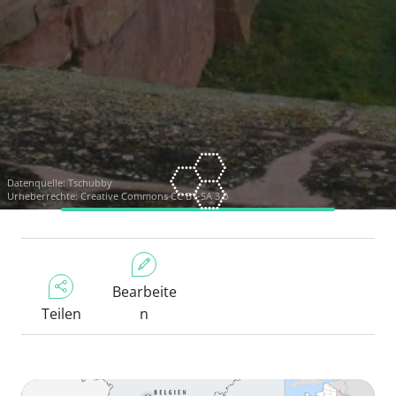
Datenquelle:
Tschubby
Urheberrechte:
Creative Commons CC BY-SA 3.0
Bearbeite
Teilen
n