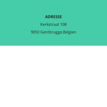
ADRESSE
Kerkstraat 108
9050 Gentbrugge,Belgien
LADE DIE KOSTENLOSE APP
RUNTER