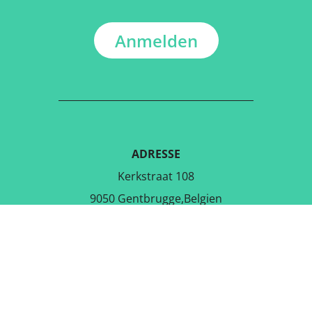
Anmelden
ADRESSE
Kerkstraat 108
9050 Gentbrugge,Belgien
LADE DIE KOSTENLOSE APP
RUNTER