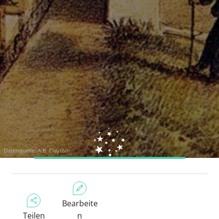
Datenquelle:
A.B. Clayton
Bearbeite
Teilen
n