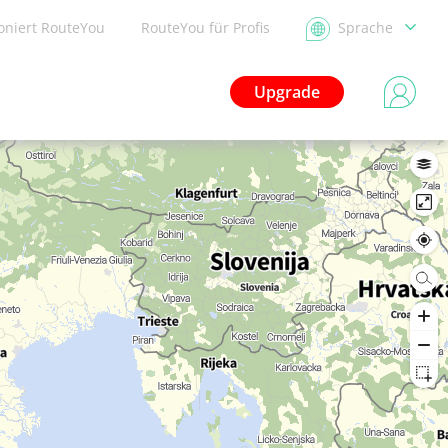
ioniert RouteYou
RouteYou für Profis
Sprache
Upgrade