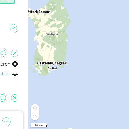
ieren
ition
50 km