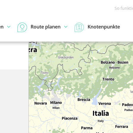
So funkt
en
Route planen
Knotenpunkte