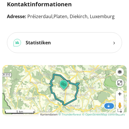
Kontaktinformationen
Adresse:
Préizerdaul,Platen, Diekirch, Luxemburg
Statistiken
5 km
Kartendaten
© Thunderforest
© OpenStreetMap contributors