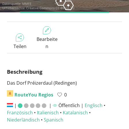
Datenquelle:
MMFE
Urheberrechte:
Creative Commons CC BY-SA 3.0
Bearbeite
Teilen
n
Beschreibung
Das Dorf Préizerdaul (Redingen)
RouteYou Regios
0
|
|
Öffentlich |
Englisch
•
Französisch
•
Italienisch
•
Katalanisch
•
Niederländisch
•
Spanisch