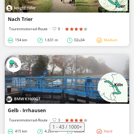
knight rider
Nach Trier
Tourenmotorrad-Route
·
0
·
154 km
1.631 m
02u34
Medium
BMW K1600GT
Gelb - Irrhausen
Tourenmotorrad-Route
·
3
·
1 - 43 / 1000+
415 km
4.209 m
06u54
Hard