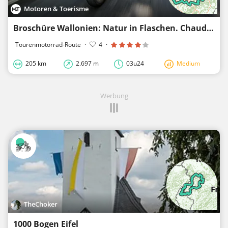
Motoren & Toerisme
Broschüre Wallonien: Natur in Flaschen. Chaudfontaine - Spontin
Tourenmotorrad-Route
·
4
·
205 km
2.697 m
03u24
Medium
Werbung
TheChoker
1000 Bogen Eifel