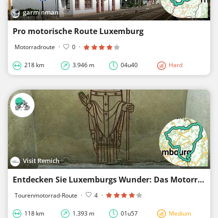
garminman
Pro motorische Route Luxemburg
Motorradroute
·
0
·
218 km
3.946 m
04u40
Hard
Visit Remich
Entdecken Sie Luxemburgs Wunder: Das Motorraderlebnis Remich-Müllerthal-Mosel
Tourenmotorrad-Route
·
4
·
118 km
1.393 m
01u57
Medium