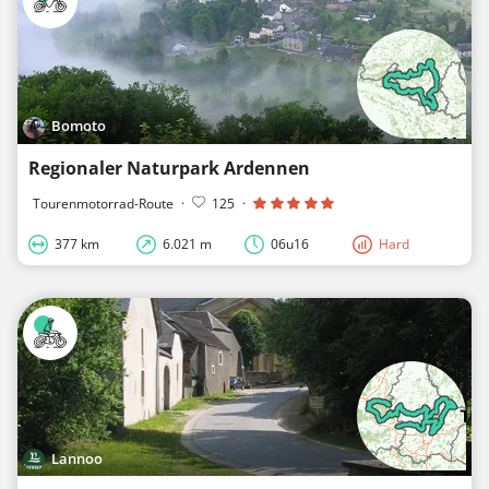
Bomoto
Regionaler Naturpark Ardennen
Tourenmotorrad-Route
·
125
·
377 km
6.021 m
06u16
Hard
Lannoo