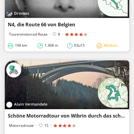
Dromos
N4, die Route 66 von Belgien
Tourenmotorrad-Route
·
8
·
196 km
1.368 m
03u15
Medium
Alain Vermandele
Schöne Motorradtour von Wibrin durch das schöne Luxenburg
Motorradroute
·
15
·