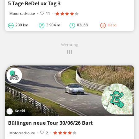
5 Tage BeDeLux Tag 3
Motorradroute
·
11
·
239 km
3.904 m
03u58
Hard
Werbung
Koeki
Büllingen neue Tour 30/06/26 Bart
Motorradroute
·
2
·