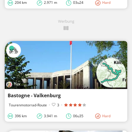
204 km
2.971 m
03u24
Hard
Werbung
Tux
Bastogne - Valkenburg
Tourenmotorrad-Route
·
3
·
396 km
3.941 m
06u35
Hard