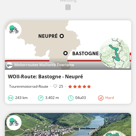
Motorroutes Wallonië Toerisme
WOII-Route: Bastogne - Neupré
Tourenmotorrad-Route
·
25
·
243 km
3.402 m
04u03
Hard