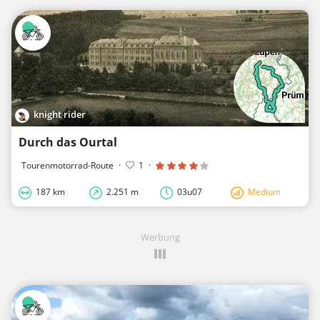
knight rider
Durch das Ourtal
Tourenmotorrad-Route
·
1
·
187 km
2.251 m
03u07
Medium
Werbung