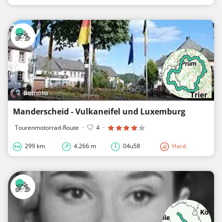
Bomoto
Manderscheid - Vulkaneifel und Luxemburg
Tourenmotorrad-Route
·
4
·
299 km
4.266 m
04u58
Hard