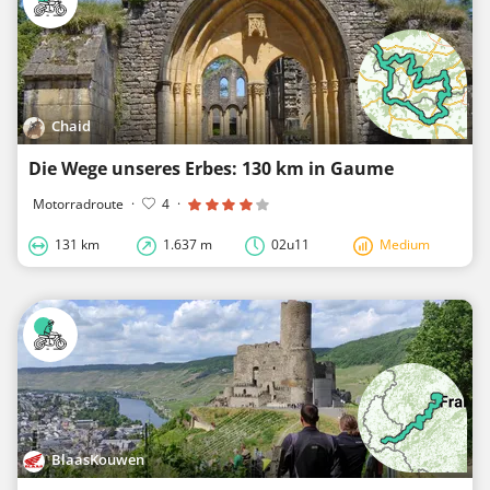
Chaid
Die Wege unseres Erbes: 130 km in Gaume
Motorradroute
·
4
·
131 km
1.637 m
02u11
Medium
BlaasKouwen