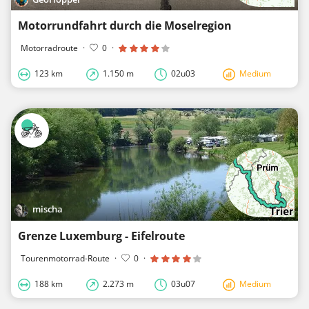
Motorrundfahrt durch die Moselregion
Motorradroute
·
0
·
123 km
1.150 m
02u03
Medium
mischa
Grenze Luxemburg - Eifelroute
Tourenmotorrad-Route
·
0
·
188 km
2.273 m
03u07
Medium