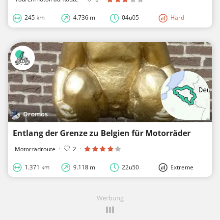
245 km
4.736 m
04u05
Hard
Dromos
Entlang der Grenze zu Belgien für Motorräder
Motorradroute
·
2
·
1.371 km
9.118 m
22u50
Extreme
Werbung