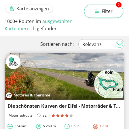
2
Karte anzeigen
Filter
1000+
Routen im
ausgewählten
Kartenbereich
gefunden.
Sortieren nach:
Motoren & Toerisme
Die schönsten Kurven der Eifel - Motorräder & Tourismus
Motorradroute
·
82
·
354 km
5.269 m
05u53
Hard