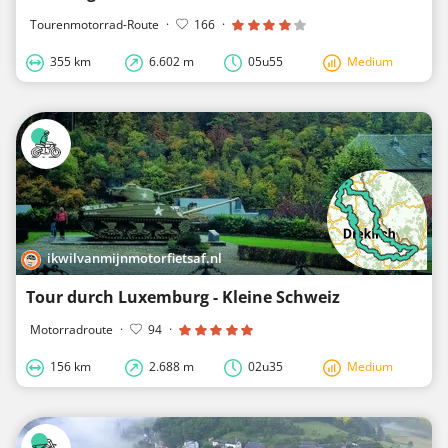
Tourenmotorrad-Route
·
166
·
355 km
6.602 m
05u55
Medium
ikwilvanmijnmotorfietsaf.nl
Tour durch Luxemburg - Kleine Schweiz
Motorradroute
·
94
·
156 km
2.688 m
02u35
Medium