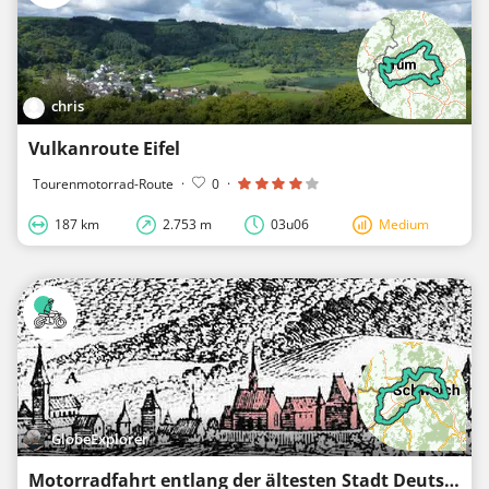
chris
Vulkanroute Eifel
Tourenmotorrad-Route
·
0
·
187 km
2.753 m
03u06
Medium
GlobeExplorer
Motorradfahrt entlang der ältesten Stadt Deutschlands