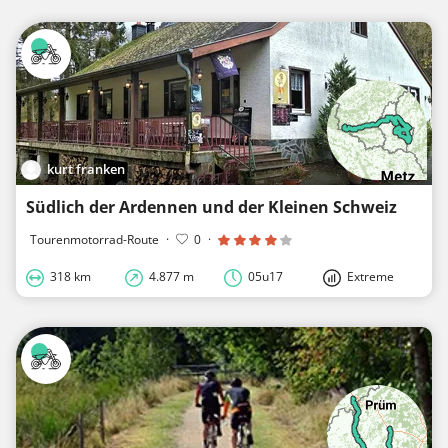
kurt franken
Südlich der Ardennen und der Kleinen Schweiz
Tourenmotorrad-Route
·
0
·
318 km
4.877 m
05u17
Extreme