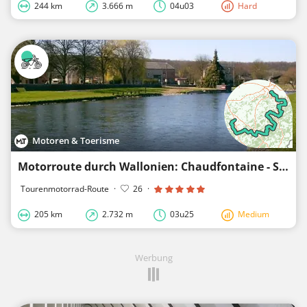
244 km
3.666 m
04u03
Hard
Motoren & Toerisme
Motorroute durch Wallonien: Chaudfontaine - Spontin (M&T)
Tourenmotorrad-Route
·
26
·
205 km
2.732 m
03u25
Medium
Werbung