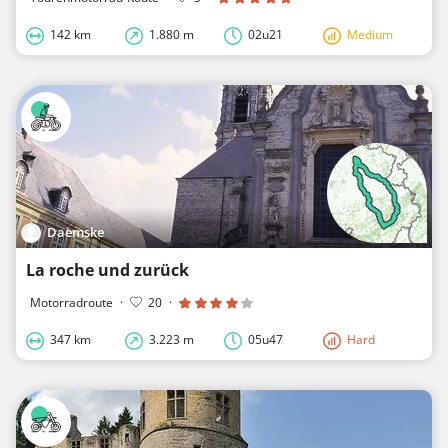
142 km
1.880 m
02u21
Medium
Daemske
La roche und zurück
Motorradroute
·
20
·
347 km
3.223 m
05u47
Hard