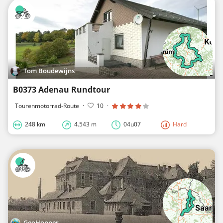
Tom Boudewijns
B0373 Adenau Rundtour
Tourenmotorrad-Route
·
10
·
248 km
4.543 m
04u07
Hard
GeoHopper