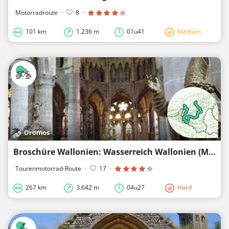
Motorradroute
·
8
·
101 km
1.236 m
01u41
Medium
Dromos
Broschüre Wallonien: Wasserreich Wallonien (M&T)
Tourenmotorrad-Route
·
17
·
267 km
3.642 m
04u27
Hard