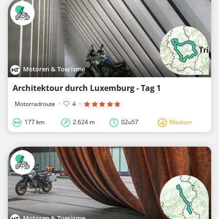
Motoren & Toerisme
Architektour durch Luxemburg - Tag 1
Motorradroute
·
4
·
177 km
2.624 m
02u57
Medium
Motoren & Toerisme