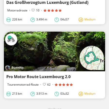
Das Großherzogtum Luxemburg (Gutland)
Motorradroute
·
10
·
226 km
3.494 m
04u57
Medium
Bomoto
Pro Motor Route Luxembourg 2.0
Tourenmotorrad-Route
·
62
·
213 km
3.913 m
03u32
Medium
Werbung