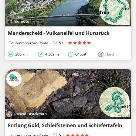
Bomoto
Manderscheid - Vulkaneifel und Hunsrück
Tourenmotorrad-Route
·
53
·
300 km
4.309 m
04u59
Hard
Pascal Brackman
Entlang Gold, Schleifsteinen und Schiefertafeln
Tourenmotorrad-Route
·
5
·