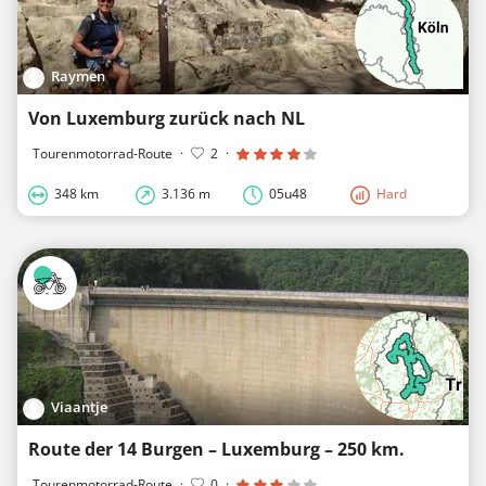
Raymen
Von Luxemburg zurück nach NL
Tourenmotorrad-Route
·
2
·
348 km
3.136 m
05u48
Hard
Viaantje
Route der 14 Burgen – Luxemburg – 250 km.
Tourenmotorrad-Route
·
0
·