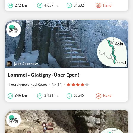
272 km
4.657 m
04u32
Hard
Jack Sperrow
Lommel - Glatigny (Über Epen)
Tourenmotorrad-Route
·
11
·
346 km
3.931 m
05u45
Hard