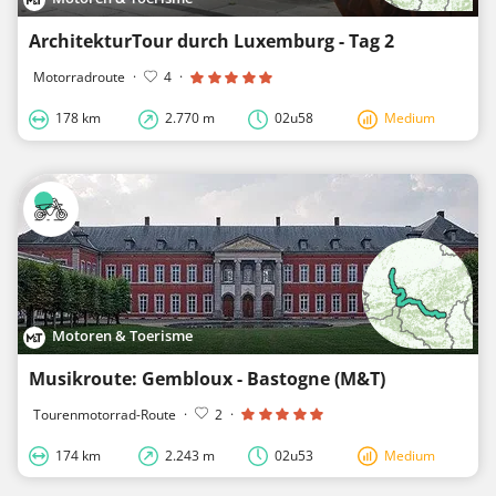
ArchitekturTour durch Luxemburg - Tag 2
Motorradroute
·
4
·
178 km
2.770 m
02u58
Medium
Motoren & Toerisme
Musikroute: Gembloux - Bastogne (M&T)
Tourenmotorrad-Route
·
2
·
174 km
2.243 m
02u53
Medium