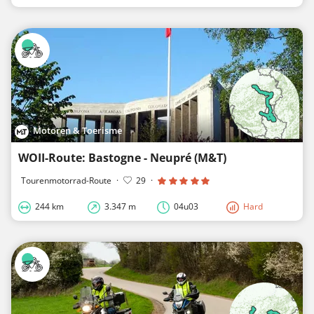
Motoren & Toerisme
WOII-Route: Bastogne - Neupré (M&T)
Tourenmotorrad-Route
·
29
·
244 km
3.347 m
04u03
Hard