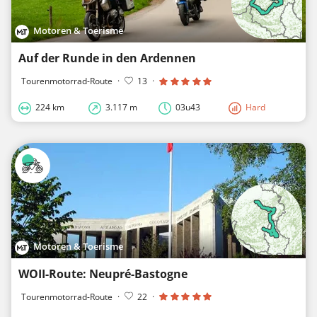
Motoren & Toerisme
Auf der Runde in den Ardennen
Tourenmotorrad-Route
·
13
·
224 km
3.117 m
03u43
Hard
Motoren & Toerisme
WOII-Route: Neupré-Bastogne
Tourenmotorrad-Route
·
22
·