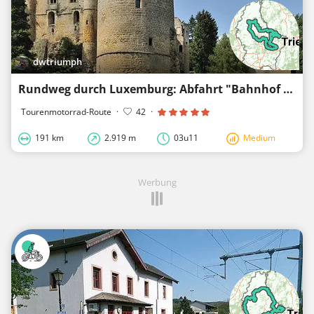
dwtriumph
Rundweg durch Luxemburg: Abfahrt "Bahnhof Echternach" Ankunft "Lac d'Echternach"
Tourenmotorrad-Route
·
42
·
191 km
2.919 m
03u11
Medium
Werbung