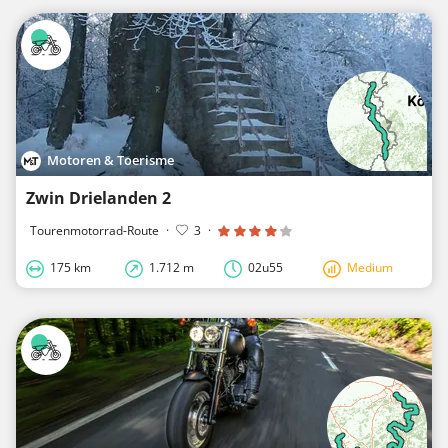
Motoren & Toerisme
Zwin Drielanden 2
Tourenmotorrad-Route
·
3
·
175 km
1.712 m
02u55
Medium