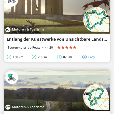
Motoren & Toerisme
Entlang der Kunstwerke von Unsichtbare Landschaft - Westhoek
Tourenmotorrad-Route
·
20
·
130 km
290 m
02u10
Easy
Motoren & Toerisme