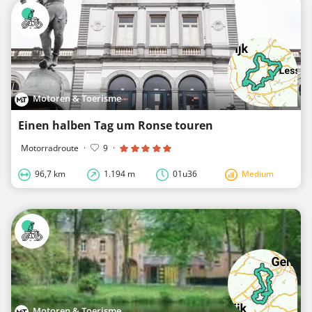
Motoren & Toerisme
Einen halben Tag um Ronse touren
Motorradroute
·
9
·
96,7 km
1.194 m
01u36
Medium
Motoren & Toerisme