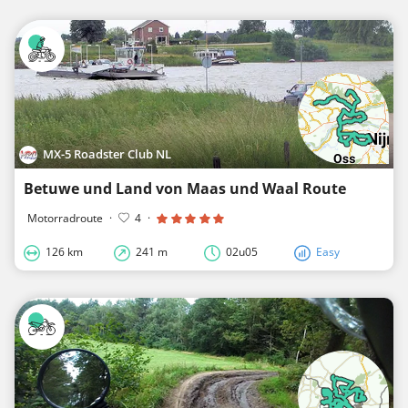
MX-5 Roadster Club NL
Betuwe und Land von Maas und Waal Route
Motorradroute
·
4
·
126 km
241 m
02u05
Easy