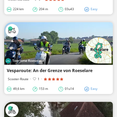
224 km
204 m
03u43
Easy
Toerisme Roeselare
Vesparoute: An der Grenze von Roeselare
Scooter-Route
·
1
·
49,6 km
153 m
01u14
Easy