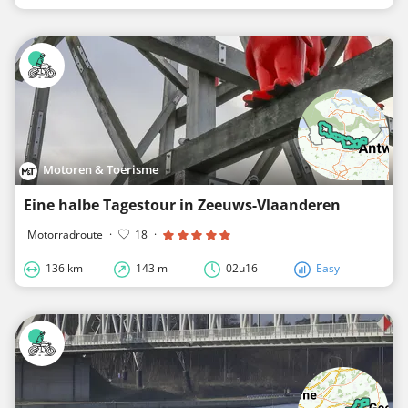
Motoren & Toerisme
Eine halbe Tagestour in Zeeuws-Vlaanderen
Motorradroute
·
18
·
136 km
143 m
02u16
Easy