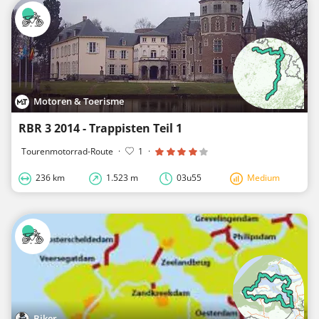
Motoren & Toerisme
RBR 3 2014 - Trappisten Teil 1
Tourenmotorrad-Route
·
1
·
236 km
1.523 m
03u55
Medium
Biker