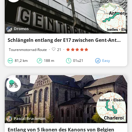
Dromos
Schlängeln entlang der E17 zwischen Gent-Antwerpen
Tourenmotorrad-Route
·
21
·
81,2 km
188 m
01u21
Easy
Pascal Brackman
Entlang von 5 Ikonen des Kanons von Belgien