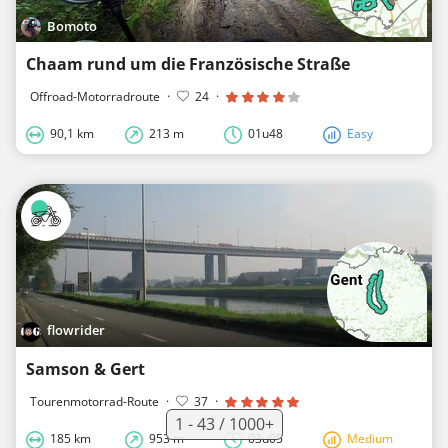
Bomoto
Chaam rund um die Französische Straße
Offroad-Motorradroute
·
24
·
90,1 km
213 m
01u48
Easy
flowrider
Samson & Gert
Tourenmotorrad-Route
·
37
·
1 - 43 / 1000+
185 km
953 m
03u05
Medium