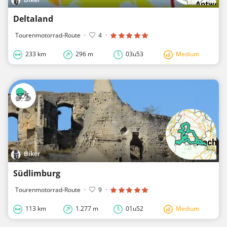
Deltaland
Tourenmotorrad-Route
·
4
·
233 km
296 m
03u53
Medium
Biker
Südlimburg
Tourenmotorrad-Route
·
9
·
113 km
1.277 m
01u52
Medium