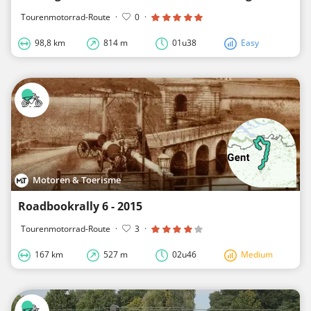
Tourenmotorrad-Route
·
0
·
98,8 km
814 m
01u38
Easy
Motoren & Toerisme
Roadbookrally 6 - 2015
Tourenmotorrad-Route
·
3
·
167 km
527 m
02u46
Medium