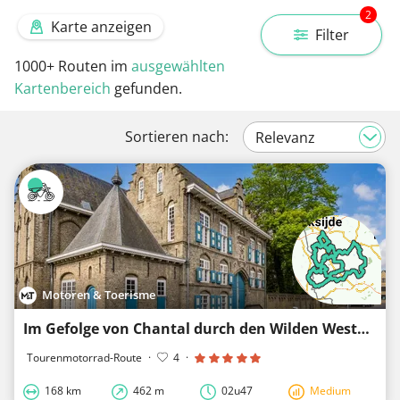
2
Karte anzeigen
Filter
1000+
Routen im
ausgewählten
Kartenbereich
gefunden.
Sortieren nach:
Motoren & Toerisme
Im Gefolge von Chantal durch den Wilden Westen
Tourenmotorrad-Route
·
4
·
168 km
462 m
02u47
Medium