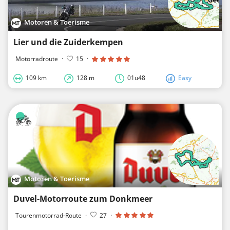
Motoren & Toerisme
Lier und die Zuiderkempen
Motorradroute
·
15
·
109 km
128 m
01u48
Easy
Motoren & Toerisme
Duvel-Motorroute zum Donkmeer
Tourenmotorrad-Route
·
27
·