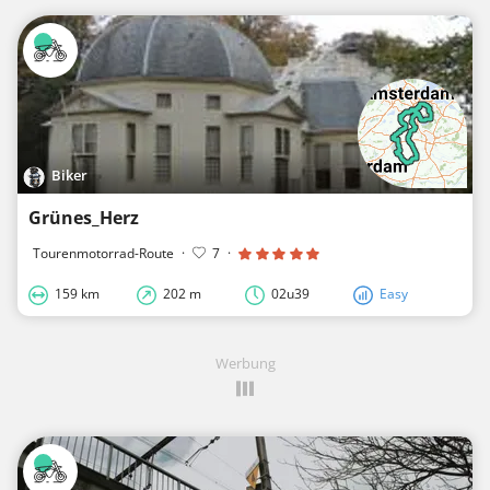
Biker
Grünes_Herz
Tourenmotorrad-Route
·
7
·
159 km
202 m
02u39
Easy
Werbung