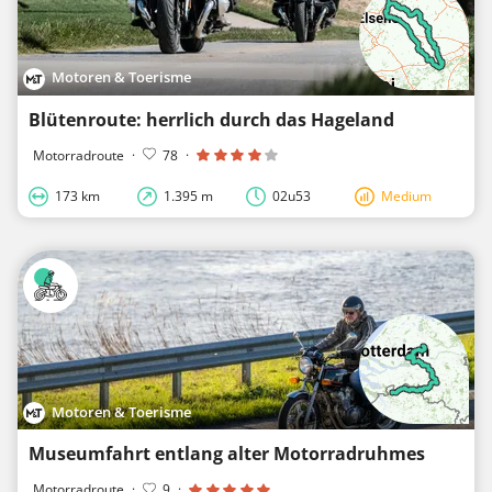
Motoren & Toerisme
Blütenroute: herrlich durch das Hageland
Motorradroute
·
78
·
173 km
1.395 m
02u53
Medium
Motoren & Toerisme
Museumfahrt entlang alter Motorradruhmes
Motorradroute
·
9
·