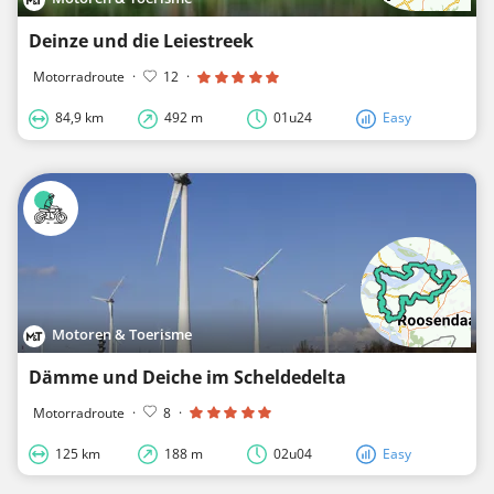
Deinze und die Leiestreek
Motorradroute
·
12
·
84,9 km
492 m
01u24
Easy
Motoren & Toerisme
Dämme und Deiche im Scheldedelta
Motorradroute
·
8
·
125 km
188 m
02u04
Easy