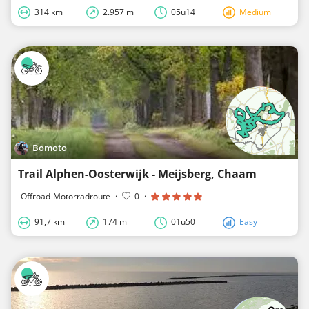
314 km
2.957 m
05u14
Medium
Bomoto
Trail Alphen-Oosterwijk - Meijsberg, Chaam
Offroad-Motorradroute
·
0
·
91,7 km
174 m
01u50
Easy