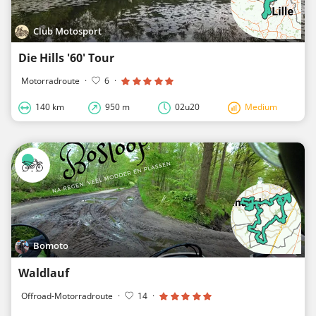
Club Motosport
Die Hills '60' Tour
Motorradroute
·
6
·
140 km
950 m
02u20
Medium
Bomoto
Waldlauf
Offroad-Motorradroute
·
14
·