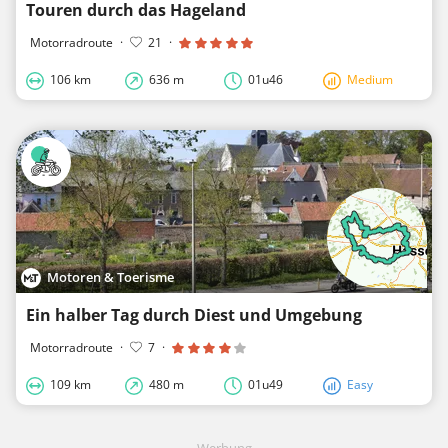
Touren durch das Hageland
Motorradroute
·
21
·
106 km
636 m
01u46
Medium
Motoren & Toerisme
Ein halber Tag durch Diest und Umgebung
Motorradroute
·
7
·
109 km
480 m
01u49
Easy
Werbung