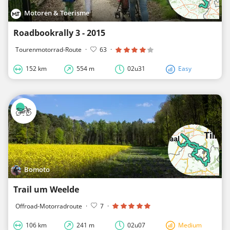
Motoren & Toerisme
Roadbookrally 3 - 2015
Tourenmotorrad-Route
·
63
·
152 km
554 m
02u31
Easy
Bomoto
Trail um Weelde
Offroad-Motorradroute
·
7
·
106 km
241 m
02u07
Medium