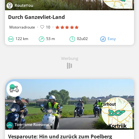
RouteYou
Durch Ganzevliet-Land
Motorradroute
·
10
·
122 km
53 m
02u02
Easy
Werbung
Toerisme Roeselare
Vesparoute: Hin und zurück zum Poelberg