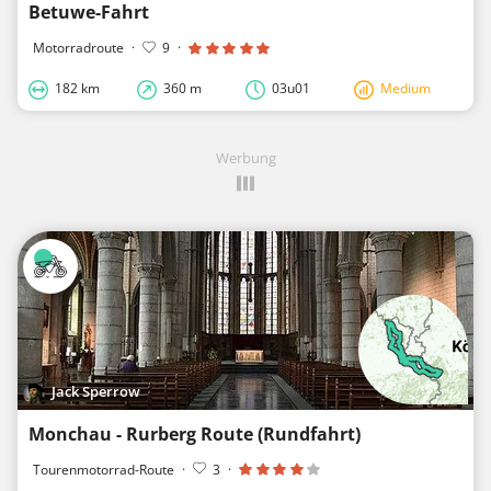
Betuwe-Fahrt
Motorradroute
·
9
·
182 km
360 m
03u01
Medium
Werbung
Jack Sperrow
Monchau - Rurberg Route (Rundfahrt)
Tourenmotorrad-Route
·
3
·