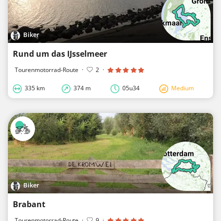
Biker
Rund um das IJsselmeer
Tourenmotorrad-Route
·
2
·
335 km
374 m
05u34
Medium
Biker
Brabant
Tourenmotorrad-Route
·
9
·