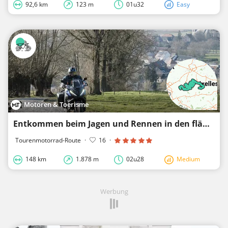
92,6 km
123 m
01u32
Easy
Motoren & Toerisme
Entkommen beim Jagen und Rennen in den flämischen Ardennen
Tourenmotorrad-Route
·
16
·
148 km
1.878 m
02u28
Medium
Werbung