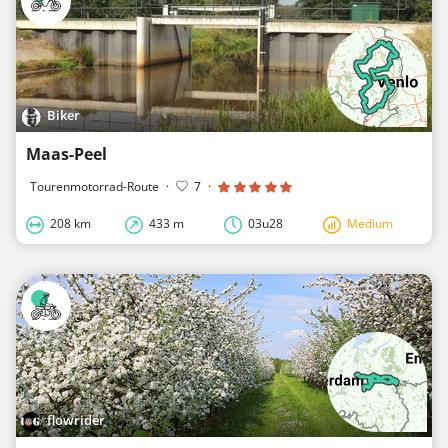
Biker
Maas-Peel
Tourenmotorrad-Route
·
7
·
208 km
433 m
03u28
Medium
flowrider