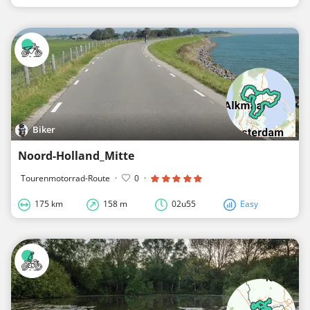
Biker
Noord-Holland_Mitte
Tourenmotorrad-Route
·
0
·
175 km
158 m
02u55
Easy