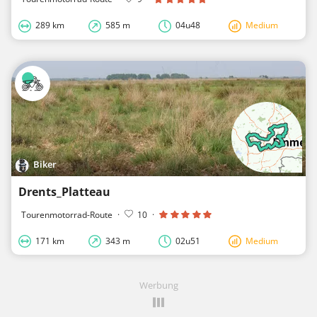
289 km
585 m
04u48
Medium
Biker
Drents_Platteau
Tourenmotorrad-Route
·
10
·
171 km
343 m
02u51
Medium
Werbung