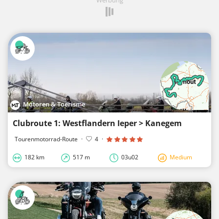
Motoren & Toerisme
Clubroute 1: Westflandern Ieper > Kanegem
Tourenmotorrad-Route
·
4
·
182 km
517 m
03u02
Medium