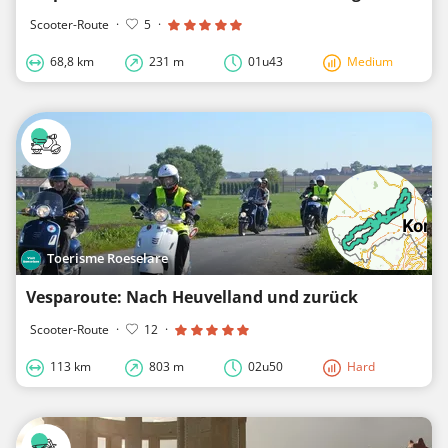
Scooter-Route
·
5
·
68,8 km
231 m
01u43
Medium
Toerisme Roeselare
Vesparoute: Nach Heuvelland und zurück
Scooter-Route
·
12
·
113 km
803 m
02u50
Hard