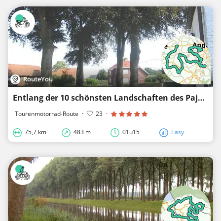
RouteYou
Entlang der 10 schönsten Landschaften des Pajottenlandes
Tourenmotorrad-Route
·
23
·
75,7 km
483 m
01u15
Easy