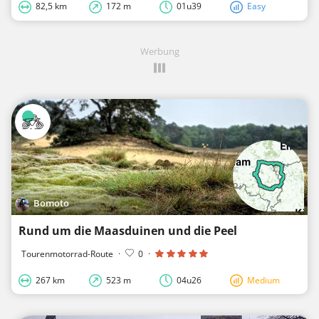
82,5 km
172 m
01u39
Easy
Werbung
Bomoto
Rund um die Maasduinen und die Peel
Tourenmotorrad-Route
·
0
·
267 km
523 m
04u26
Medium