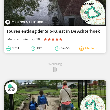
Motoren & Toerisme
Touren entlang der Silo-Kunst in De Achterhoek
Motorradroute
·
10
·
176 km
192 m
02u56
Medium
Werbung