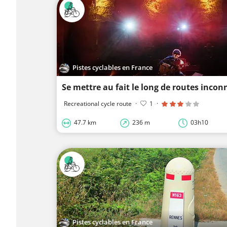
Pistes cyclables en France
Se mettre au fait le long de routes inco
Recreational cycle route
·
1
·
47.7 km
236 m
03h10
Pistes cyclables en France