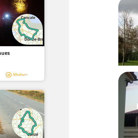
nnues
Medium