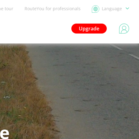
he tour
RouteYou for professionals
Language
Upgrade
le