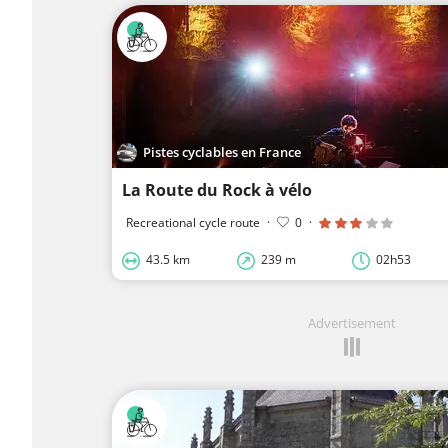
Pistes cyclables en France
La Route du Rock à vélo
Recreational cycle route
·
0
·
43.5 km
239 m
02h53
Advertisement