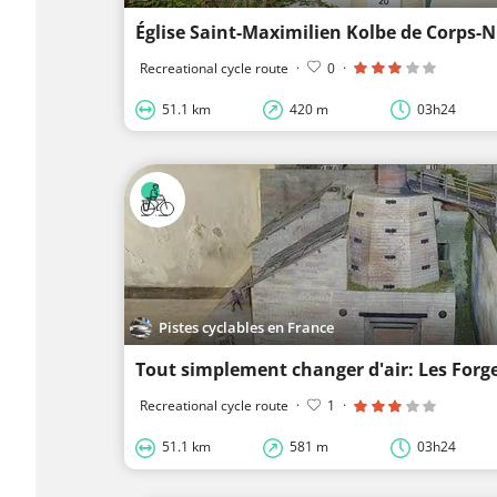
Église Saint-Maximilien Kolbe de Corps-N
Recreational cycle route
·
0
·
51.1 km
420 m
03h24
Pistes cyclables en France
Tout simplement changer d'air: Les Forg
Recreational cycle route
·
1
·
51.1 km
581 m
03h24