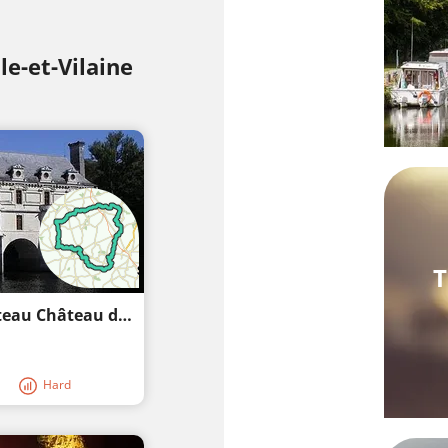
le-et-Vilaine
T
Une journée à vélo électrique vers le château Château de Caradeuc
Hard