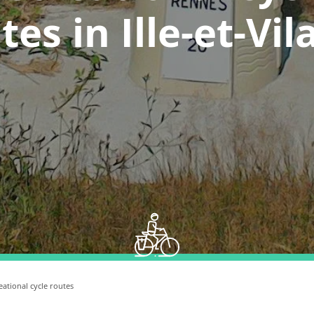
tes in Ille-et-Vil
eational cycle routes