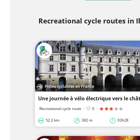
Recreational cycle routes in Il
Pistes cyclables en France
Recreational cycle route
·
0
·
52.2 km
382 m
03h28