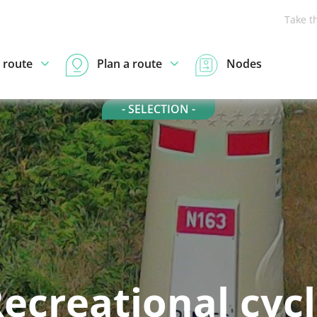
Take t
 route
Plan a route
Nodes
- SELECTION -
ecreational cyc