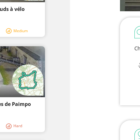
uds à vélo
Medium
Ch
es de Paimpo
Hard