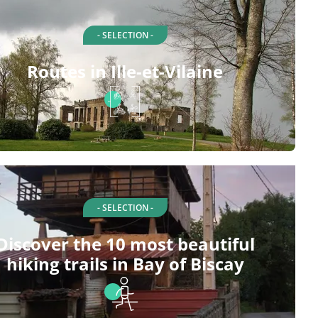
- SELECTION -
Routes in Ille-et-Vilaine
- SELECTION -
Discover the 10 most beautiful
hiking trails in Bay of Biscay