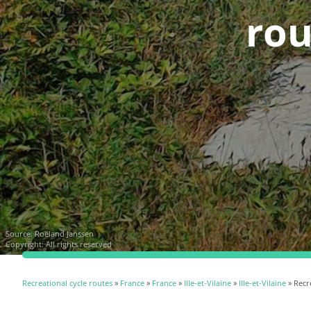
rou
Source:
Roeland Janssen
Copyright: All rights reserved
Recreational cycle routes
»
France
»
France
»
Ille-et-Vilaine
»
Ille-et-Vilaine
» Recr