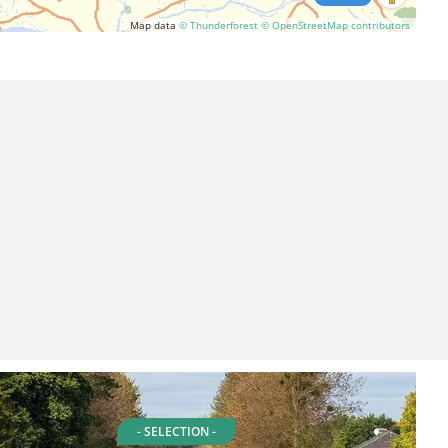
Map data
© Thunderforest
© OpenStreetMap contributors
- SELECTION -