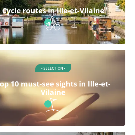
Cycle routes in Ille-et-Vilaine
- SELECTION -
op 10 must-see sights in Ille-et-
Vilaine