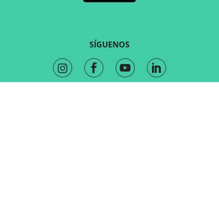
SÍGUENOS
CONTACTO
Mercadotecnia y ventas
sales@routeyou.com
Consultas generales
Equipo de atención al cliente
Centro de Ayuda