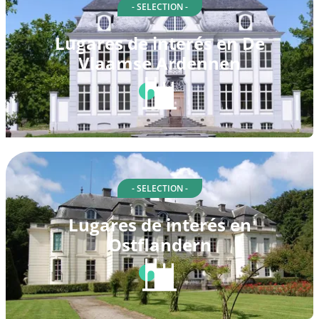
- SELECTION -
Lugares de interés en De
Vlaamse Ardennen
- SELECTION -
Lugares de interés en
Ostflandern