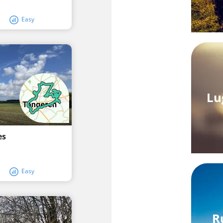
Easy
Lu
es
Easy
R