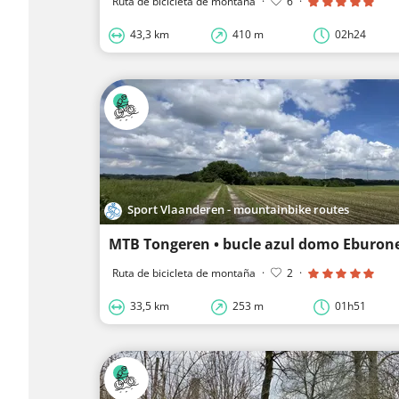
Ruta de bicicleta de montaña
·
6
·
43,3 km
410 m
02h24
Sport Vlaanderen - mountainbike routes
MTB Tongeren • bucle azul domo Eburon
Ruta de bicicleta de montaña
·
2
·
33,5 km
253 m
01h51