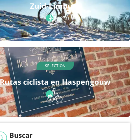
Zuid-Limburg
- SELECTION -
Rutas ciclista en Haspengouw
Buscar