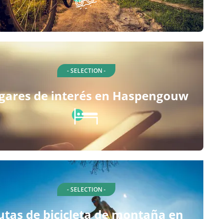
- SELECTION -
gares de interés en Haspengouw
- SELECTION -
utas de bicicleta de montaña en