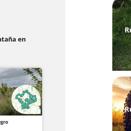
R
ntaña en
R
egro