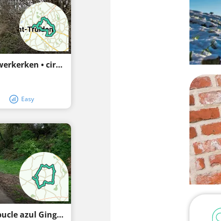
Ciclismo de montaña Sint-Truiden, Nieuwerkerken • circuito verde Sint-Truiden
Easy
Bicicleta de montaña Gingelom, Heers • bucle azul Gingelom