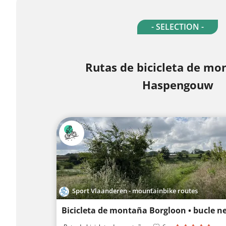
- SELECTION -
Rutas de bicicleta de mo
Haspengouw
Sport Vlaanderen - mountainbike routes
Bicicleta de montaña Borgloon • bucle n