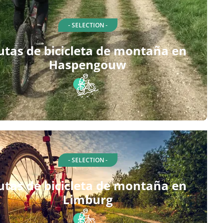
- SELECTION -
utas de bicicleta de montaña en
Haspengouw
- SELECTION -
utas de bicicleta de montaña en
Limburg