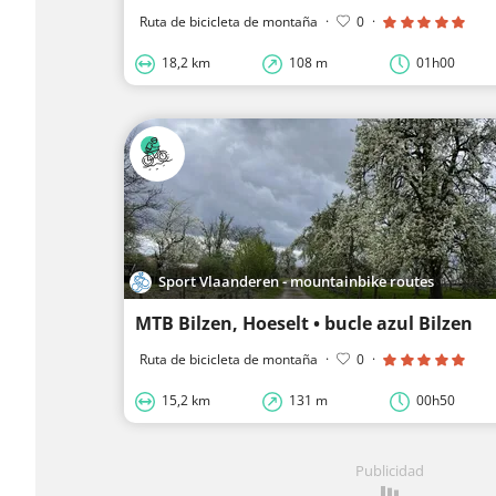
Ruta de bicicleta de montaña
·
0
·
18,2 km
108 m
01h00
Sport Vlaanderen - mountainbike routes
MTB Bilzen, Hoeselt • bucle azul Bilzen
Ruta de bicicleta de montaña
·
0
·
15,2 km
131 m
00h50
Publicidad