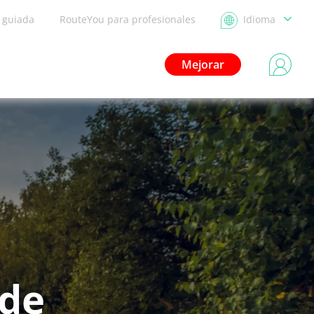
a guiada
RouteYou para profesionales
Idioma
Mejorar
 de