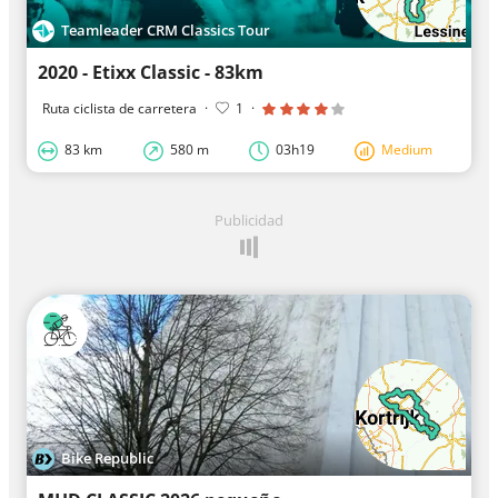
Teamleader CRM Classics Tour
2020 - Etixx Classic - 83km
Ruta ciclista de carretera
·
1
·
83 km
580 m
03h19
Medium
Publicidad
Bike Republic