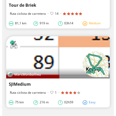
Tour de Briek
Ruta ciclista de carretera
·
14
·
81,1 km
919 m
03h14
Medium
MarcMonballieu
SJIMedium
Ruta ciclista de carretera
·
1
·
75 km
216 m
02h59
Easy