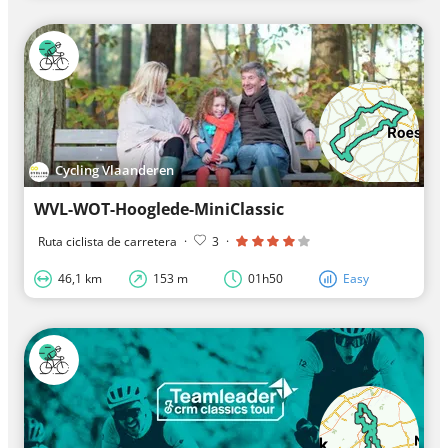
Cycling Vlaanderen
WVL-WOT-Hooglede-MiniClassic
Ruta ciclista de carretera
·
3
·
46,1 km
153 m
01h50
Easy