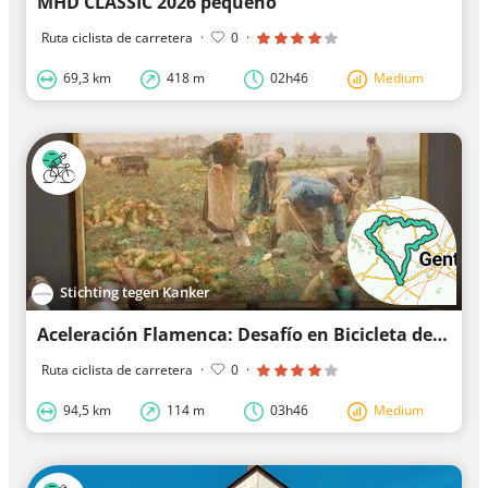
MHD CLASSIC 2026 pequeño
Ruta ciclista de carretera
·
0
·
69,3 km
418 m
02h46
Medium
Stichting tegen Kanker
Aceleración Flamenca: Desafío en Bicicleta de Carretera
Ruta ciclista de carretera
·
0
·
94,5 km
114 m
03h46
Medium