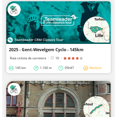
Teamleader CRM Classics Tour
2025 - Gent-Wevelgem Cyclo - 145km
Ruta ciclista de carretera
·
10
·
145 km
1.100 m
05h47
Medium