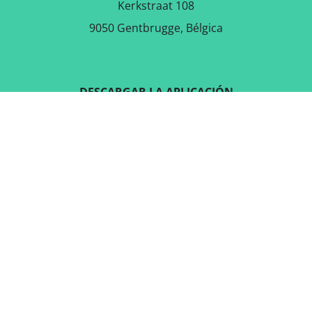
Kerkstraat 108
9050 Gentbrugge, Bélgica
DESCARGAR LA APLICACIÓN
GRATUITA
SÍGUENOS