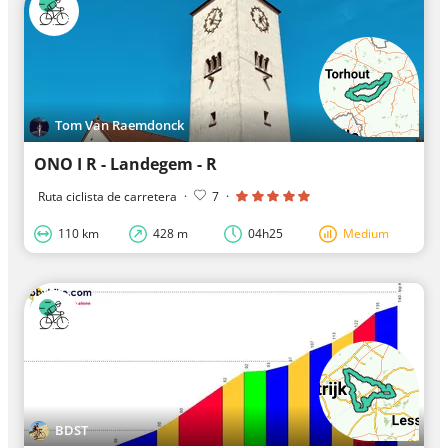
Tom Van Raemdonck
ONO I R - Landegem - R
Ruta ciclista de carretera
·
7
·
110 km
428 m
04h25
Medium
BDST