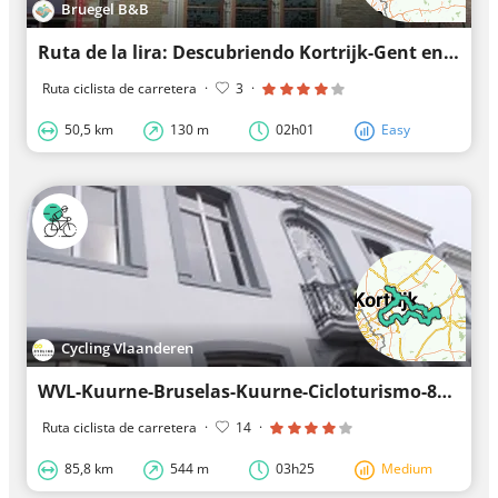
Bruegel B&B
Ruta de la lira: Descubriendo Kortrijk-Gent en bicicleta de carreras
Ruta ciclista de carretera
·
3
·
50,5 km
130 m
02h01
Easy
Cycling Vlaanderen
WVL-Kuurne-Bruselas-Kuurne-Cicloturismo-85km
Ruta ciclista de carretera
·
14
·
85,8 km
544 m
03h25
Medium