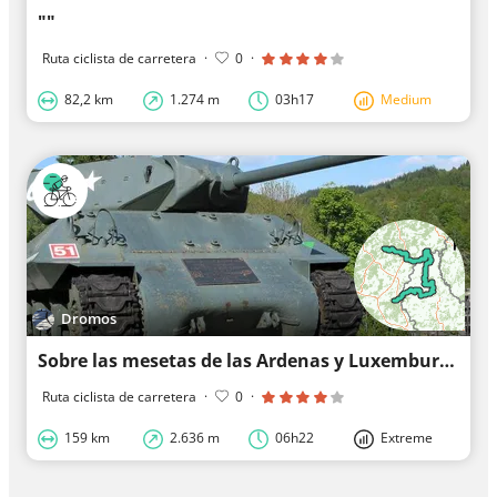
""
Ruta ciclista de carretera
·
0
·
82,2 km
1.274 m
03h17
Medium
Dromos
Sobre las mesetas de las Ardenas y Luxemburgo
Ruta ciclista de carretera
·
0
·
159 km
2.636 m
06h22
Extreme