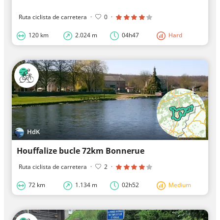
""
Ruta ciclista de carretera
·
0
·
120 km
2.024 m
04h47
Hard
HdK
Houffalize bucle 72km Bonnerue
Ruta ciclista de carretera
·
2
·
72 km
1.134 m
02h52
Medium