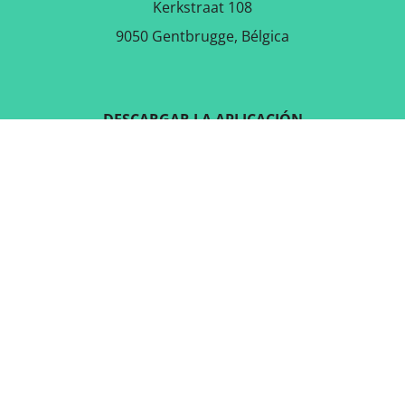
Kerkstraat 108
9050 Gentbrugge, Bélgica
DESCARGAR LA APLICACIÓN
GRATUITA
SÍGUENOS