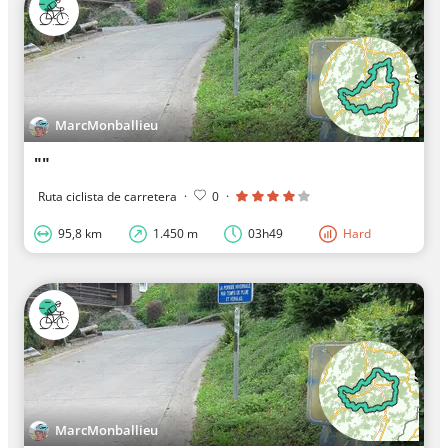
MarcMonballieu
""
Ruta ciclista de carretera
·
0
·
95,8 km
1.450 m
03h49
Hard
MarcMonballieu