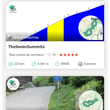
MarcMonballieu
TheSevenSummits
Ruta ciclista de carretera
·
16
·
225 km
4.541 m
09h00
Extreme