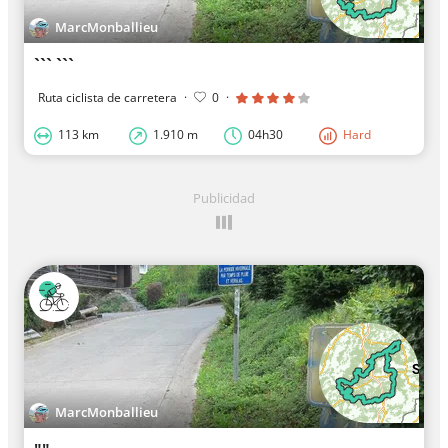
MarcMonballieu
``` ```
Ruta ciclista de carretera
·
0
·
113 km
1.910 m
04h30
Hard
Publicidad
MarcMonballieu