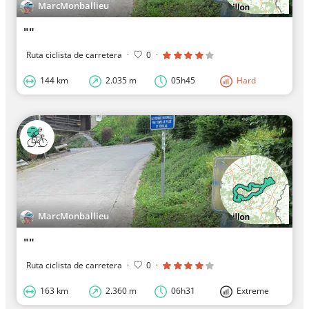
MarcMonballieu
""
Ruta ciclista de carretera
·
0
·
144 km
2.035 m
05h45
Hard
MarcMonballieu
""
Ruta ciclista de carretera
·
0
·
163 km
2.360 m
06h31
Extreme