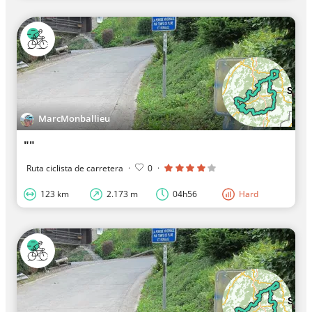
MarcMonballieu
""
Ruta ciclista de carretera
·
0
·
123 km
2.173 m
04h56
Hard