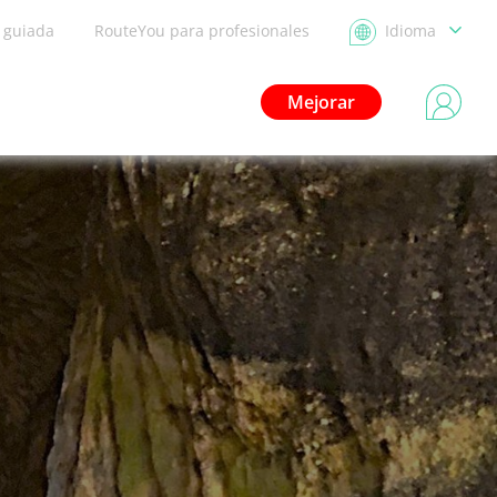
a guiada
RouteYou para profesionales
Idioma
Mejorar