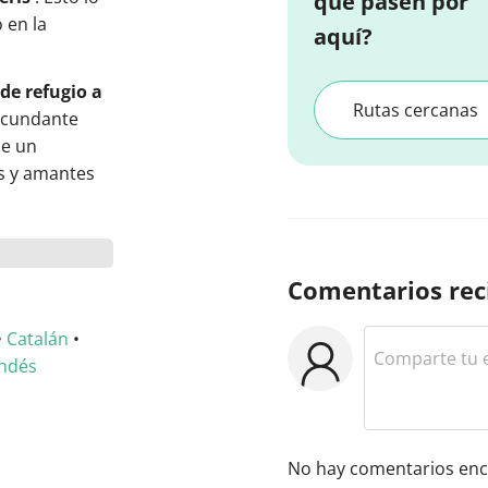
que pasen por
 en la
aquí?
de refugio a
Rutas cercanas
ircundante
ce un
s y amantes
Comentarios rec
•
Catalán
•
ndés
No hay comentarios enc