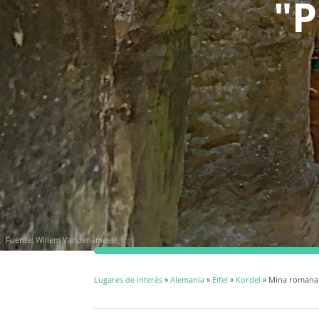
"P
Fuente: Willem Vandenameele
Lugares de interés
»
Alemania
»
Eifel
»
Kordel
» Mina romana 