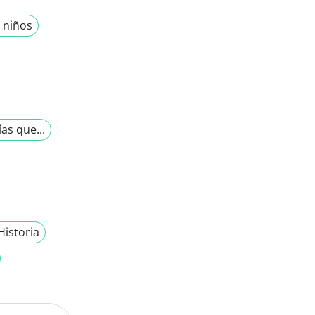
n niños
as que...
Historia