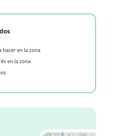
idos
a hacer en la zona
rés en la zona
nos