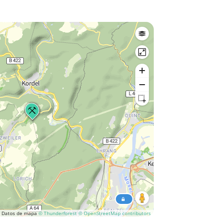
Datos de mapa
© Thunderforest
© OpenStreetMap contributors