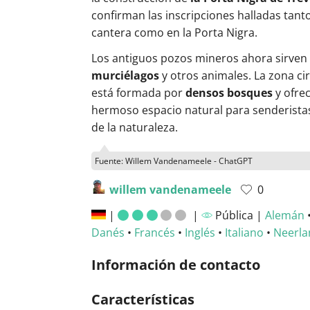
confirman las inscripciones halladas tanto
cantera como en la Porta Nigra.
Los antiguos pozos mineros ahora sirven
murciélagos
y otros animales. La zona c
está formada por
densos bosques
y ofre
hermoso espacio natural para senderista
de la naturaleza.
Fuente: Willem Vandenameele - ChatGPT
willem vandenameele
0
|
|
Pública |
Alemán
Danés
•
Francés
•
Inglés
•
Italiano
•
Neerla
Información de contacto
Características