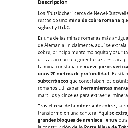
Descripción
Los "Pützlöcher" cerca de Newel-Butzweile
restos de una
mina de cobre romana
que
siglos I y II d.C.
Es
una de las minas romanas más antigua
de Alemania. Inicialmente, aquí se extraía
cobre, principalmente malaquita y azurita
utilizaban como pigmentos azules para pin
La mina constaba de
nueve pozos vertica
unos 20 metros de profundidad.
Existía
subterráneos
que conectaban los distint
romanos utilizaban
herramientas manu
martillos y cinceles para extraer el mineral
Tras el cese de la minería de cobre
, la z
transformó en una cantera. Aquí
se extra
grandes bloques de arenisca
, entre otra
la construcción de
la Porta Nigra de Trév