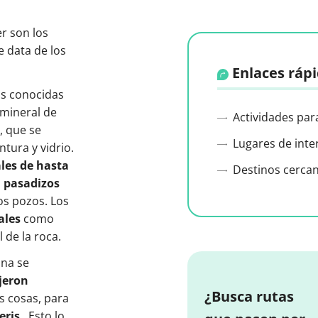
r son los
 data de los
Enlaces ráp
s conocidas
 mineral de
Actividades par
, que se
Lugares de inte
tura y vidrio.
les de hasta
Destinos cerca
n
pasadizos
os pozos. Los
ales
como
 de la roca.
ona se
jeron
¿Busca rutas
s cosas, para
eris
. Esto lo