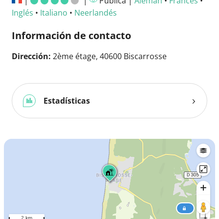
|
|
Pública |
Alemán
•
Francés
•
Inglés
•
Italiano
•
Neerlandés
Información de contacto
Dirección:
2ème étage, 40600 Biscarrosse
Estadísticas
2 km