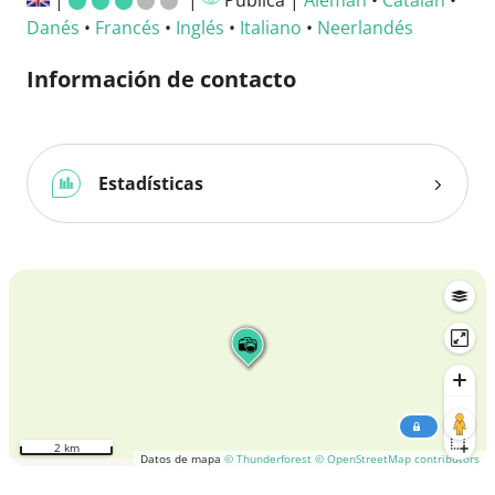
|
|
Pública |
Alemán
•
Catalán
•
Danés
•
Francés
•
Inglés
•
Italiano
•
Neerlandés
Información de contacto
Estadísticas
2 km
Datos de mapa
© Thunderforest
© OpenStreetMap contributors