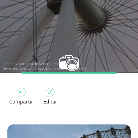
Fuente:
Vijverln op de Nederlandstalige Wikipedia
Derechos de autor:
Creative Commons CC BY-SA 3.0
Compartir
Editar