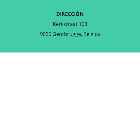
DIRECCIÓN
Kerkstraat 108
9050 Gentbrugge, Bélgica
DESCARGAR LA APLICACIÓN
GRATUITA