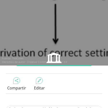
Fuente:
TedColes
Derechos de autor:
Creative Commons CC BY-SA 3.0
Compartir
Editar