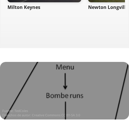
Milton Keynes
Newton Longville
Fuente:
TedColes
Derechos de autor:
Creative Commons CC BY-SA 3.0