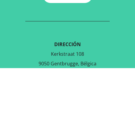
DIRECCIÓN
Kerkstraat 108
9050 Gentbrugge, Bélgica
DESCARGAR LA APLICACIÓN
GRATUITA