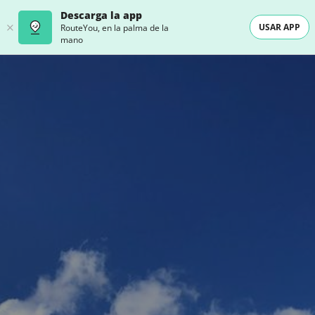
Descarga la app
USAR APP
RouteYou, en la palma de la
mano