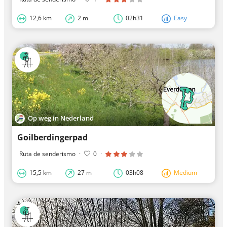
12,6 km
2 m
02h31
Easy
Op weg in Nederland
Goilberdingerpad
Ruta de senderismo
·
0
·
15,5 km
27 m
03h08
Medium