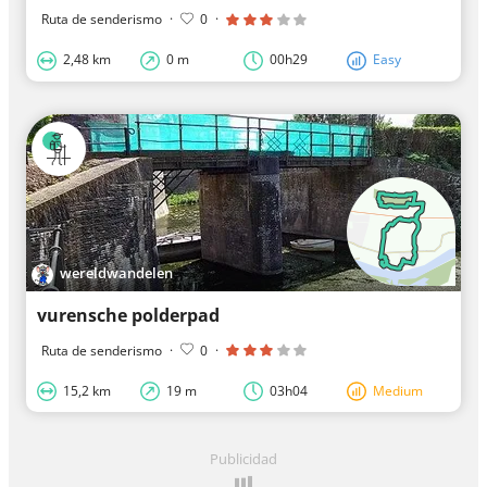
Ruta de senderismo
·
0
·
2,48 km
0 m
00h29
Easy
wereldwandelen
vurensche polderpad
Ruta de senderismo
·
0
·
15,2 km
19 m
03h04
Medium
Publicidad