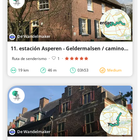
De Wandelmaker
11. estación Asperen - Geldermalsen / camino Gilbert van Schoonbekepad
Ruta de senderismo
·
1
·
19 km
46 m
03h53
Medium
De Wandelmaker