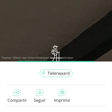
Fuente:
Gilbert van Schoonbekepad / De Wandelmaker
Tielerwaard
Compartir
Seguir
Imprimir