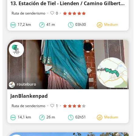
13. Estación de Tiel - Lienden / Camino Gilbert van Schoonbekepad
Ruta de senderismo
·
0
·
17,2 km
41 m
03h30
Medium
routeburo
JanBlankenpad
Ruta de senderismo
·
1
·
14,1 km
26 m
02h51
Medium