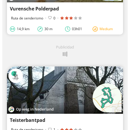
Vurensche Polderpad
Ruta de senderismo
·
0
·
14,9 km
30 m
03h01
Medium
Publicidad
Op weg in Nederland
Teisterbantpad
Ruta de senderismo
·
1
·