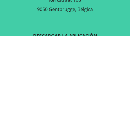
Kerkstraat 108
9050 Gentbrugge, Bélgica
DESCARGAR LA APLICACIÓN
GRATUITA
SÍGUENOS