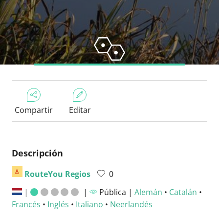
Compartir
Editar
Descripción
RouteYou Regios
0
|
|
Pública |
Alemán
•
Catalán
•
Francés
•
Inglés
•
Italiano
•
Neerlandés