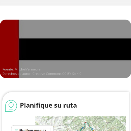
Fuente:
MitchelVermeulen
Derechos de autor:
Creative Commons CC BY-SA 4.0
Planifique su ruta