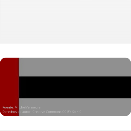
Fuente:
MitchelVermeulen
Derechos de autor:
Creative Commons CC BY-SA 4.0