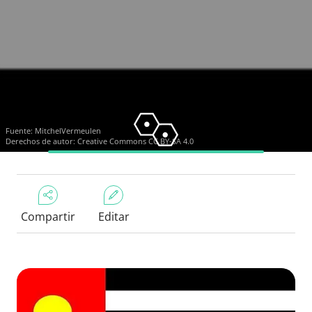
Fuente:
MitchelVermeulen
Derechos de autor:
Creative Commons CC BY-SA 4.0
Compartir
Editar