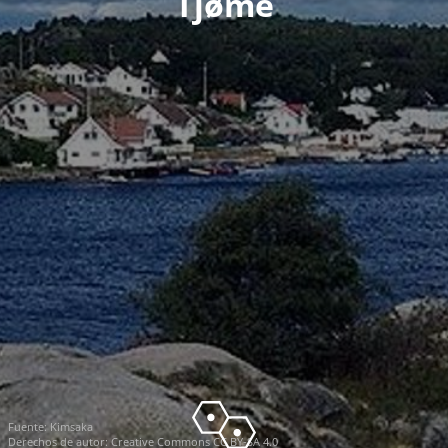
Tjøme
Fuente:
Kimsaka
Derechos de autor:
Creative Commons CC BY-SA 4.0