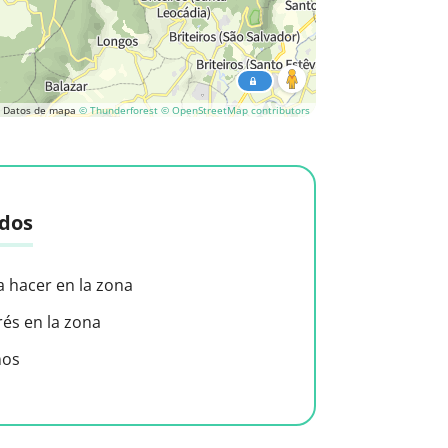
Datos de mapa
© Thunderforest
© OpenStreetMap contributors
idos
a hacer en la zona
rés en la zona
nos