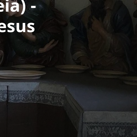
ia) -
esus