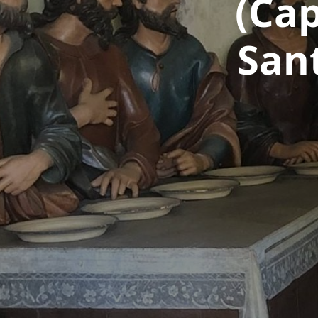
(Cap
San