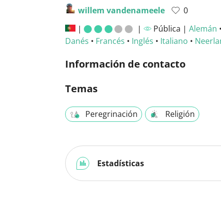
willem vandenameele
0
|
|
Pública |
Alemán
Danés
•
Francés
•
Inglés
•
Italiano
•
Neerla
Información de contacto
Temas
Peregrinación
Religión
Estadísticas