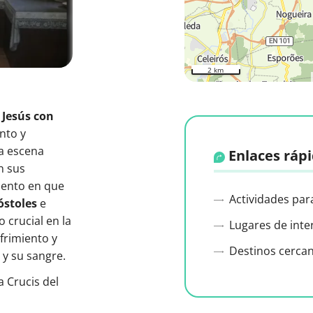
2 km
 Jesús con
nto y
na escena
Enlaces ráp
n sus
mento en que
Actividades par
óstoles
e
 crucial en la
Lugares de inte
ufrimiento y
Destinos cerca
 y su sangre.
a Crucis del