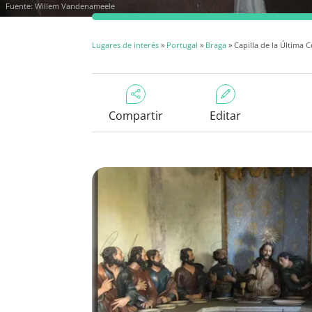
Fuente: Willem Vandenameele
Lugares de interés
»
Portugal
»
Braga
» Capilla de la Última 
Compartir
Editar