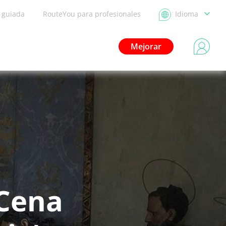
a guiada
RouteYou para profesionales
Idioma
Mejorar
 Cena