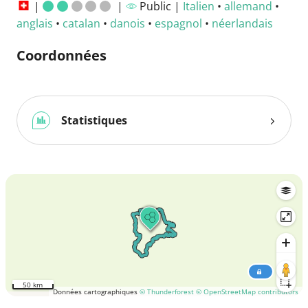
|
|
Public |
Italien
•
allemand
•
anglais
•
catalan
•
danois
•
espagnol
•
néerlandais
Coordonnées
Statistiques
50 km
Données cartographiques
© Thunderforest
© OpenStreetMap contributors