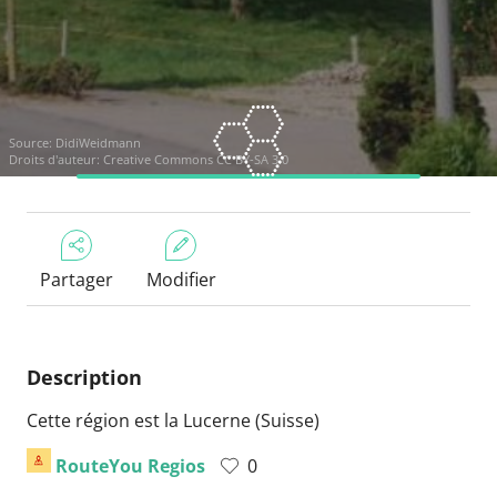
Source:
DidiWeidmann
Droits d'auteur:
Creative Commons CC BY-SA 3.0
Partager
Modifier
Description
Cette région est la Lucerne (Suisse)
RouteYou Regios
0