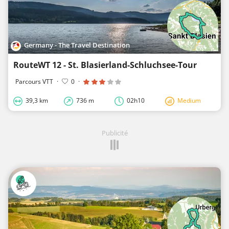
Germany - The Travel Destination
RouteWT 12 - St. Blasierland-Schluchsee-Tour
Parcours VTT
·
0
·
39,3 km
736 m
02h10
Medium
Publicité