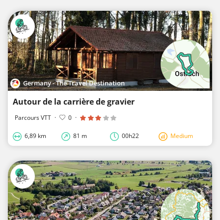
Germany - The Travel Destination
Autour de la carrière de gravier
Parcours VTT
·
0
·
6,89 km
81 m
00h22
Medium