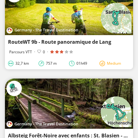
Germany - The Travel Destination
RouteWT 9b - Route panoramique de Lang
Parcours VTT
·
0
·
32,7 km
757 m
01h49
Medium
Germany - The Travel Destination
Albsteig Forêt-Noire avec enfants : St. Blasien - Lac de lAlb - Häusern - St. Blasien