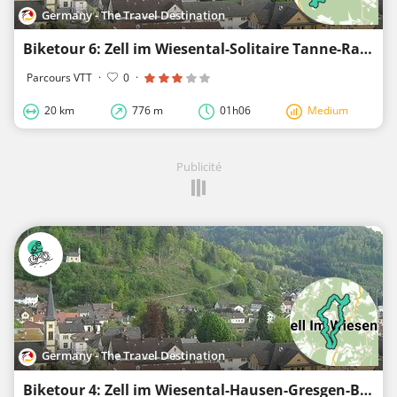
Germany - The Travel Destination
Biketour 6: Zell im Wiesental-Solitaire Tanne-Raitbacher Höhe-Freiatzenbach-Zell im Wiesental
Parcours VTT
·
0
·
20 km
776 m
01h06
Medium
Publicité
Germany - The Travel Destination
Biketour 4: Zell im Wiesental-Hausen-Gresgen-Blauener Ebene-Zell im Wiesental