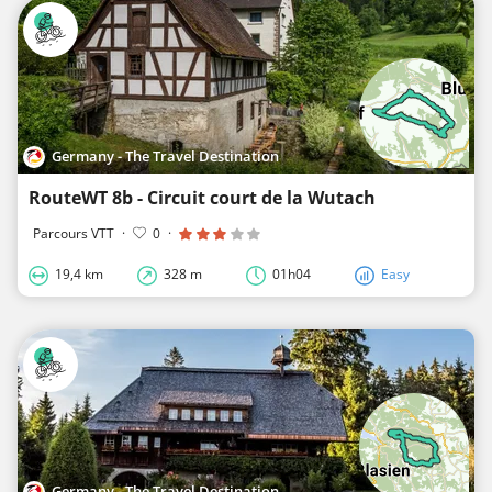
Germany - The Travel Destination
RouteWT 8b - Circuit court de la Wutach
Parcours VTT
·
0
·
19,4 km
328 m
01h04
Easy
Germany - The Travel Destination