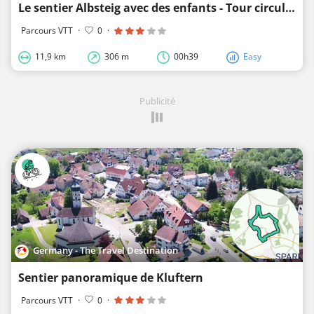
Le sentier Albsteig avec des enfants - Tour circulaire Albbruck
Parcours VTT
·
0
·
11,9 km
306 m
00h39
Easy
Publicité
Germany - The Travel Destination
Sentier panoramique de Kluftern
Parcours VTT
·
0
·