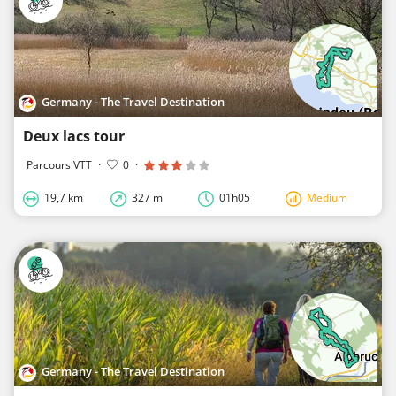
Germany - The Travel Destination
Deux lacs tour
Parcours VTT
·
0
·
19,7 km
327 m
01h05
Medium
Germany - The Travel Destination