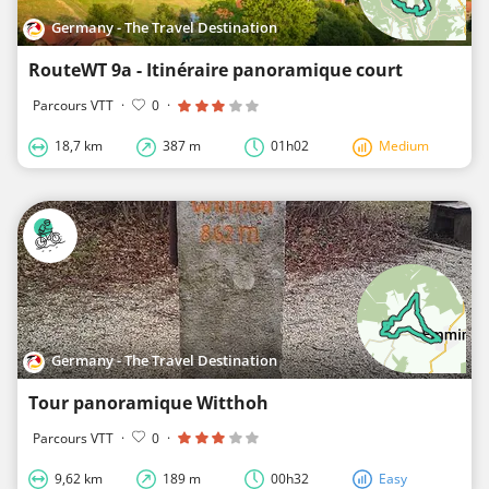
Germany - The Travel Destination
RouteWT 9a - Itinéraire panoramique court
Parcours VTT
·
0
·
18,7 km
387 m
01h02
Medium
Germany - The Travel Destination
Tour panoramique Witthoh
Parcours VTT
·
0
·
9,62 km
189 m
00h32
Easy