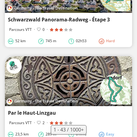
Germany - The Travel Destination
Schwarzwald Panorama-Radweg - Étape 3
Parcours VTT
·
0
·
52 km
745 m
02h53
Hard
Germany - The Travel Destination
Par le Haut-Linzgau
Parcours VTT
·
2
·
1 - 43 / 1000+
23,5 km
289 m
01h18
Easy