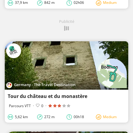
37,9 km
842 m
02h06
Medium
Publicité
Germany - The Travel Destination
Tour du château et du monastère
Parcours VTT
·
0
·
5,62 km
272 m
00h18
Medium