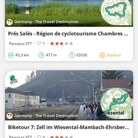
Germany - The Travel Destination
Prés Salés - Région de cyclotourisme Chambres Naturelles
Parcours VTT
·
1
·
45,3 km
477 m
02h30
Medium
Germany - The Travel Destination
Biketour 7: Zell im Wiesental-Mambach-Ehrsberg-Köpfle-Häg-Waldmatter Kreuz-Mambach-Zell im Wie...
Parcours VTT
·
0
·