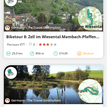
Germany - The Travel Destination
Biketour 8: Zell im Wiesental-Mambach-Pfaffenberg-Fröhnd-Maria Frieden-Mambach-Zell im Wiesental
Parcours VTT
·
0
·
29,9 km
894 m
01h39
Medium
Germany - The Travel Destination