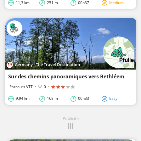
11,3 km
251 m
00h37
Medium
Germany - The Travel Destination
Sur des chemins panoramiques vers Bethléem
Parcours VTT
·
0
·
9,94 km
168 m
00h33
Easy
Publicité