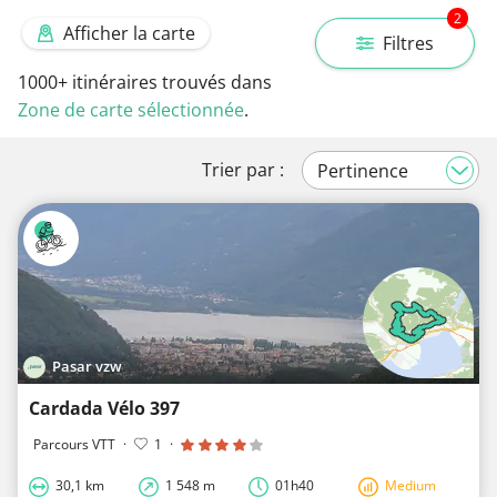
2
Afficher la carte
Filtres
1000+
itinéraires trouvés dans
Zone de carte sélectionnée
.
Trier par :
Pasar vzw
Cardada Vélo 397
Parcours VTT
·
1
·
30,1 km
1 548 m
01h40
Medium