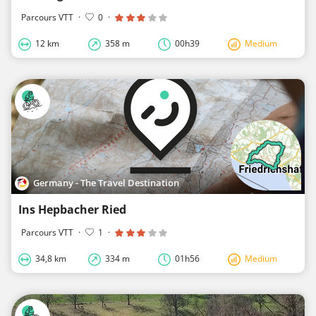
Parcours VTT
·
0
·
12 km
358 m
00h39
Medium
Germany - The Travel Destination
Ins Hepbacher Ried
Parcours VTT
·
1
·
34,8 km
334 m
01h56
Medium