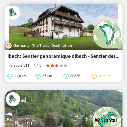
Germany - The Travel Destination
Ibach: Sentier panoramique dIbach - Sentier des gourmets
Parcours VTT
·
0
·
11,6 km
271 m
00h38
Medium