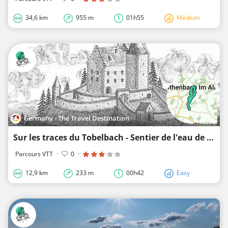
34,6 km
955 m
01h55
Medium
Germany - The Travel Destination
Sur les traces du Tobelbach - Sentier de l'eau de l'Oberallgäu 14
Parcours VTT
·
0
·
12,9 km
233 m
00h42
Easy