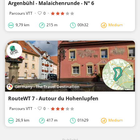
Argenbühl - Malaichenrunde - N° 6
Parcours VTT
·
0
·
9,79 km
215 m
00h32
Medium
Germany - The Travel Destination
RouteWT 7 - Autour du Hohenlupfen
Parcours VTT
·
0
·
26,9 km
417 m
01h29
Medium
Publicité