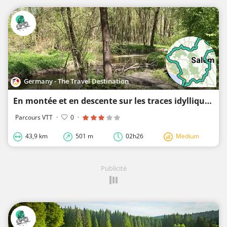
Germany - The Travel Destination
En montée et en descente sur les traces idylliques de la nature
Parcours VTT
·
0
·
43,9 km
501 m
02h26
Medium
Publicité