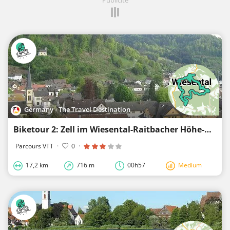
Germany - The Travel Destination
Biketour 2: Zell im Wiesental-Raitbacher Höhe-Gaisbühl-Zell im Wiesental
Parcours VTT
·
0
·
17,2 km
716 m
00h57
Medium