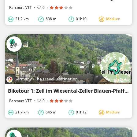
Parcours VTT
·
0
·
21,2 km
638 m
01h10
Medium
Germany - The Travel Destination
Biketour 1: Zell im Wiesental-Zeller Blauen-Pfaffenberg-Zell im Wiesental
Parcours VTT
·
0
·
21,7 km
645 m
01h12
Medium