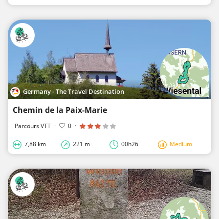
Germany - The Travel Destination
Chemin de la Paix-Marie
Parcours VTT
·
0
·
7,88 km
221 m
00h26
Medium