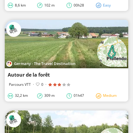
8,6 km
102 m
00h28
Easy
Germany - The Travel Destination
Autour de la forêt
Parcours VTT
·
0
·
32,2 km
309 m
01h47
Medium