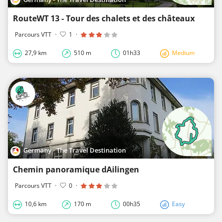
RouteWT 13 - Tour des chalets et des châteaux
Parcours VTT
·
1
·
27,9 km
510 m
01h33
Medium
Germany - The Travel Destination
Chemin panoramique dAilingen
Parcours VTT
·
0
·
10,6 km
170 m
00h35
Easy