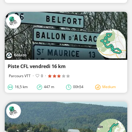
Golazo
Piste CFL vendredi 16 km
Parcours VTT
·
0
·
16,5 km
447 m
00h54
Medium