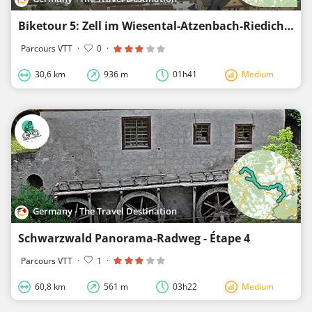
Biketour 5: Zell im Wiesental-Atzenbach-Riedichen-Sonnenmatt-Rohrberg-Atzenbach-Zell im Wiesental
Parcours VTT
·
0
·
30,6 km
936 m
01h41
Medium
Germany - The Travel Destination
Schwarzwald Panorama-Radweg - Étape 4
Parcours VTT
·
1
·
60,8 km
561 m
03h22
Medium