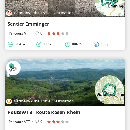
Germany - The Travel Destination
Sentier Emminger
Parcours VTT
·
0
·
8,94 km
133 m
00h29
Easy
Germany - The Travel Destination
RouteWT 3 - Route Rosen-Rhein
Parcours VTT
·
0
·