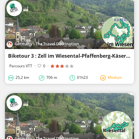
Germany - The Travel Destination
Biketour 3 : Zell im Wiesental-Pfaffenberg-Käsern-Adelsberg-Schänzle-Zell im Wiesental
Parcours VTT
·
0
·
25,2 km
706 m
01h23
Medium
Germany - The Travel Destination