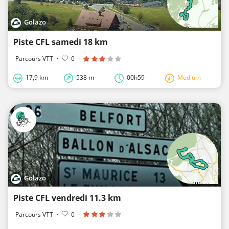
Golazo
Piste CFL samedi 18 km
Parcours VTT
·
0
·
17,9 km
538 m
00h59
Medium
Golazo
Piste CFL vendredi 11.3 km
Parcours VTT
·
0
·