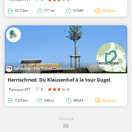
32,7 km
771 m
01h49
Medium
Germany - The Travel Destination
Herrischried. Du Klausenhof à la tour Gugel.
Parcours VTT
·
0
·
7,33 km
248 m
00h24
Medium
Publicité