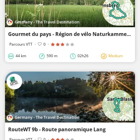
Germany - The Travel Destination
Gourmet du pays - Région de vélo Naturkammern
Parcours VTT
·
0
·
44 km
590 m
02h26
Medium
Germany - The Travel Destination
RouteWT 9b - Route panoramique Lang
Parcours VTT
·
0
·