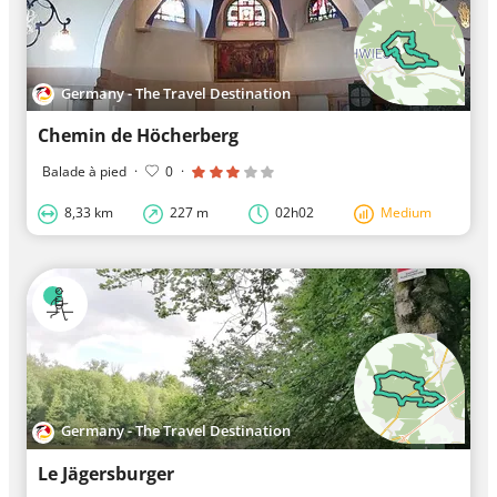
Germany - The Travel Destination
Chemin de Höcherberg
Balade à pied
·
0
·
8,33 km
227 m
02h02
Medium
Germany - The Travel Destination
Le Jägersburger