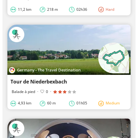
11,2 km
218 m
02h36
Hard
Germany - The Travel Destination
Tour de Niederbexbach
Balade à pied
·
0
·
4,93 km
60 m
01h05
Medium