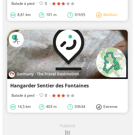
Balade à pied
·
0
·
8,81 km
101 m
01h55
Medium
Germany - The Travel Destination
Hangarder Sentier des Fontaines
Balade à pied
·
0
·
14,5 km
403 m
03h34
Extreme
Publicité