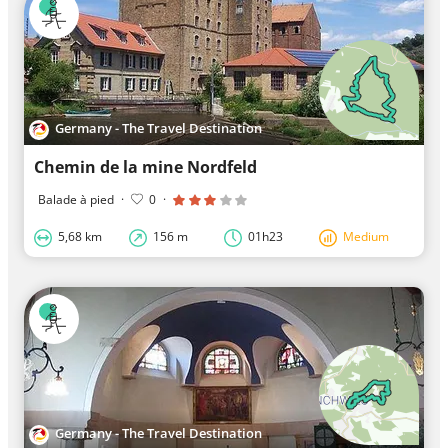
Germany - The Travel Destination
Chemin de la mine Nordfeld
Balade à pied
·
0
·
5,68 km
156 m
01h23
Medium
Germany - The Travel Destination