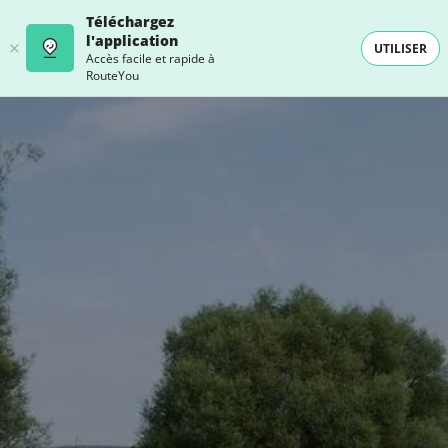
Téléchargez
l'application
UTILISER
Accès facile et rapide à
RouteYou
- SELECTION -