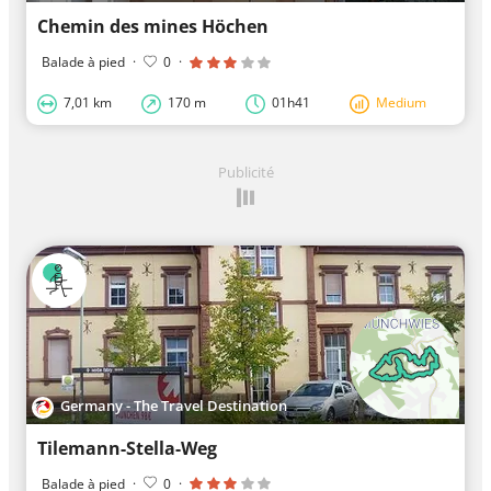
Chemin des mines Höchen
Balade à pied
·
0
·
7,01 km
170 m
01h41
Medium
Publicité
Germany - The Travel Destination
Tilemann-Stella-Weg
Balade à pied
·
0
·