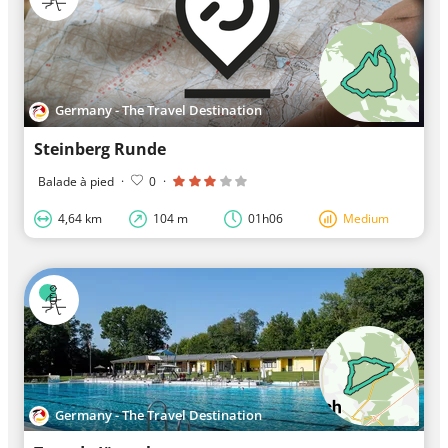
Germany - The Travel Destination
Steinberg Runde
Balade à pied
·
0
·
4,64 km
104 m
01h06
Medium
Germany - The Travel Destination