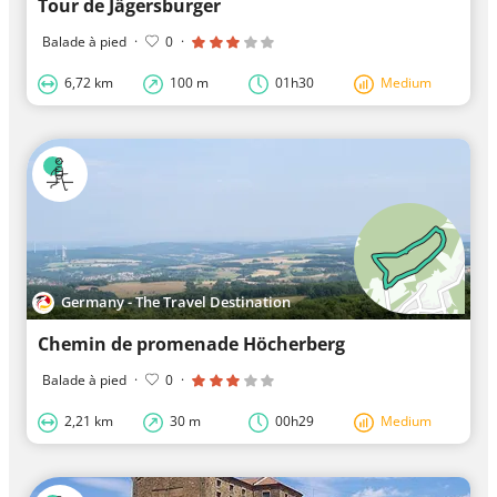
Tour de Jägersburger
Balade à pied
·
0
·
6,72 km
100 m
01h30
Medium
Germany - The Travel Destination
Chemin de promenade Höcherberg
Balade à pied
·
0
·
2,21 km
30 m
00h29
Medium