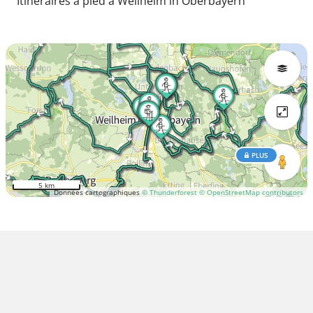
Itinéraires à pied à Weilheim in Oberbayern
PLUS
5 km
Données cartographiques
© Thunderforest
© OpenStreetMap contributors