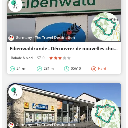
Germany - The Travel Destination
Eibenwaldrunde - Découvrez de nouvelles choses sur de vieux chemins à vélo
Balade à pied
·
0
·
24 km
231 m
05h10
Hard
Germany - The Travel Destination