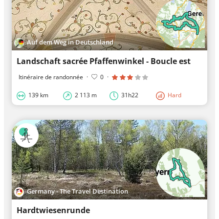
Auf dem Weg in Deutschland
Landschaft sacrée Pfaffenwinkel - Boucle est
Itinéraire de randonnée
·
0
·
139 km
2 113 m
31h22
Hard
Germany - The Travel Destination
Hardtwiesenrunde