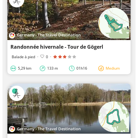
Germany - The Travel Destination
Randonnée hivernale - Tour de Gögerl
Balade à pied
·
0
·
5,29 km
133 m
01h16
Medium
Germany - The Travel Destination