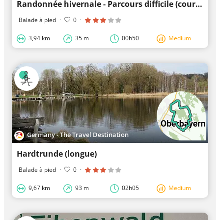
Randonnée hivernale - Parcours difficile (court)
Balade à pied
·
0
·
3,94 km
35 m
00h50
Medium
Germany - The Travel Destination
Hardtrunde (longue)
Balade à pied
·
0
·
9,67 km
93 m
02h05
Medium