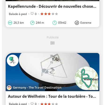
Kapellenrunde - Découvrir de nouvelles choses sur de vieux chemins à vélo
Balade à pied
·
0
·
26,5 km
244 m
05h42
Extreme
Publicité
Germany - The Travel Destination
Autour de Weilheim : Tour de la tourbière - Tour de la basse tourbière (nord-ouest)
Balade à pied
·
0
·