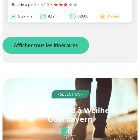
Balade à pied
·
0
·
9,27 km
92 m
02h00
Medium
Afficher tous les itinéraires
- SELECTION -
Itinéraires à pied à Weilheim in
Oberbayern