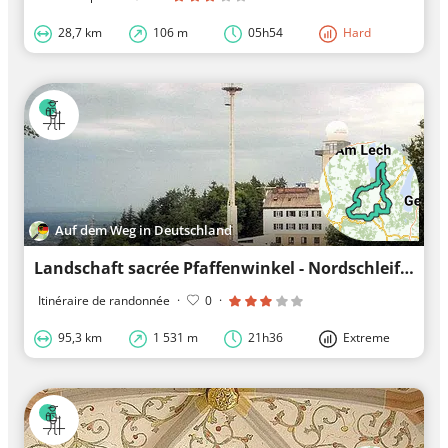
28,7 km
106 m
05h54
Hard
Auf dem Weg in Deutschland
Landschaft sacrée Pfaffenwinkel - Nordschleife
Itinéraire de randonnée
·
0
·
95,3 km
1 531 m
21h36
Extreme