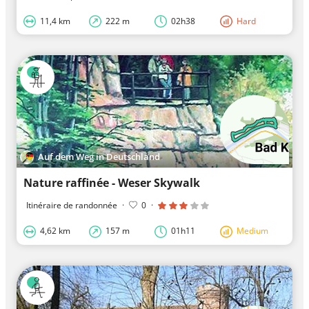
11,4 km
222 m
02h38
Hard
Auf dem Weg in Deutschland
Nature raffinée - Weser Skywalk
Itinéraire de randonnée
·
0
·
4,62 km
157 m
01h11
Medium