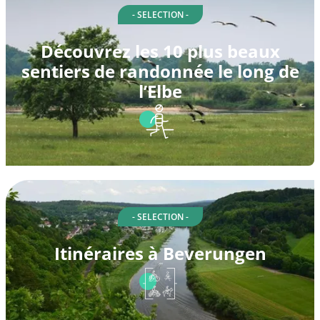
- SELECTION -
Découvrez les 10 plus beaux
sentiers de randonnée le long de
l’Elbe
- SELECTION -
Itinéraires à Beverungen