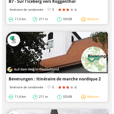
B7 - Sur l'iceberg vers Roggenthal
Itinéraire de randonnée
·
0
·
11,5 km
211 m
02h38
Medium
Auf dem Weg in Deutschland
Beverungen : Itinéraire de marche nordique 2
Itinéraire de randonnée
·
0
·
11,4 km
211 m
02h38
Medium