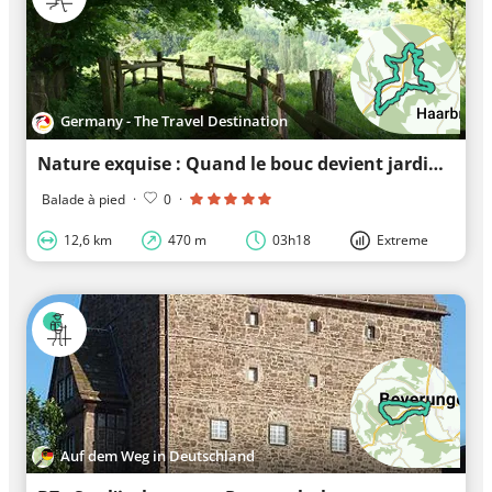
Germany - The Travel Destination
Nature exquise : Quand le bouc devient jardinier
Balade à pied
·
0
·
12,6 km
470 m
03h18
Extreme
Auf dem Weg in Deutschland