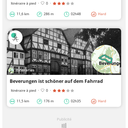
Itinéraire à pied
·
0
·
11,6 km
286 m
02h48
Hard
Itineraries
Beverungen ist schöner auf dem Fahrrad
Itinéraire à pied
·
0
·
11,5 km
176 m
02h35
Hard
Publicité