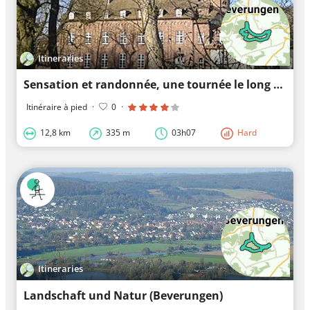
Itineraries
Sensation et randonnée, une tournée le long d'une abbaye
Itinéraire à pied
·
0
·
12,8 km
335 m
03h07
Hard
Itineraries
Landschaft und Natur (Beverungen)