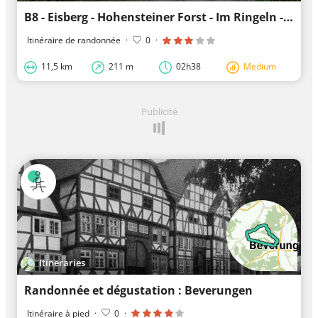
B8 - Eisberg - Hohensteiner Forst - Im Ringeln - Beveraue
Itinéraire de randonnée
·
0
·
11,5 km
211 m
02h38
Medium
Publicité
Itineraries
Randonnée et dégustation : Beverungen
Itinéraire à pied
·
0
·