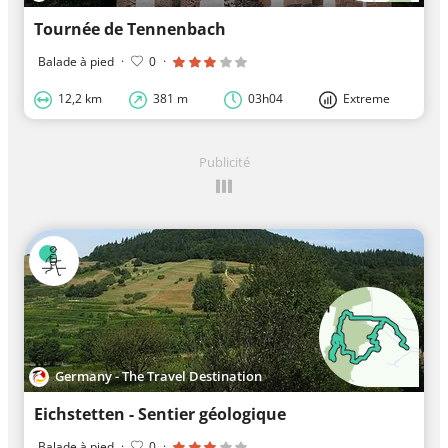
Tournée de Tennenbach
Balade à pied
·
0
·
12,2 km
381 m
03h04
Extreme
Publicité
Germany - The Travel Destination
Eichstetten - Sentier géologique
Balade à pied
·
0
·