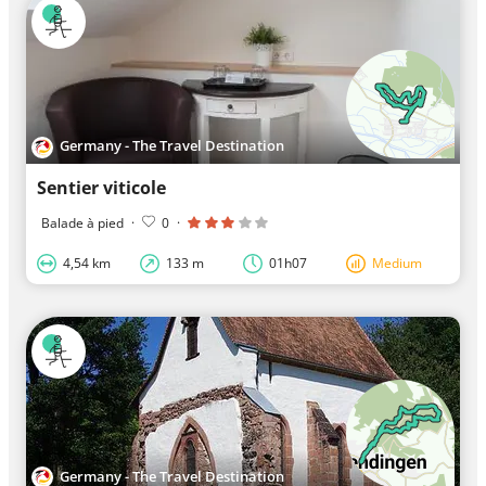
Germany - The Travel Destination
Sentier viticole
Balade à pied
·
0
·
4,54 km
133 m
01h07
Medium
Germany - The Travel Destination