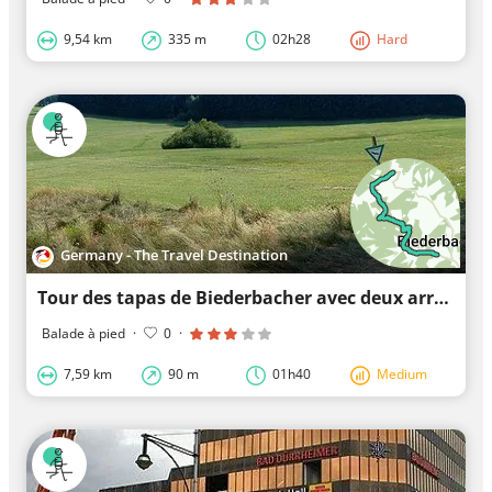
9,54 km
335 m
02h28
Hard
Germany - The Travel Destination
Tour des tapas de Biederbacher avec deux arrêts (1)
Balade à pied
·
0
·
7,59 km
90 m
01h40
Medium