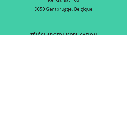
Kerkstraat 108
9050 Gentbrugge, Belgique
TÉLÉCHARGER L'APPLICATION
GRATUITE
SUIVEZ-NOUS SUR