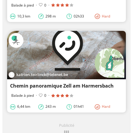
Balade à pied
·
0
·
10,3 km
298 m
02h33
Hard
katrien.teirlinck@telenet.be
Chemin panoramique Zell am Harmersbach
Balade à pied
·
0
·
6,44 km
243 m
01h41
Hard
Publicité