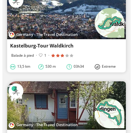
Germany - The Travel Destination
Kastelburg-Tour Waldkirch
Balade à pied
·
1
·
13,5 km
530 m
03h34
Extreme
Germany - The Travel Destination