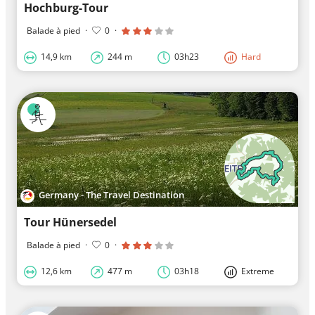
Hochburg-Tour
Balade à pied
·
0
·
14,9 km
244 m
03h23
Hard
Germany - The Travel Destination
Tour Hünersedel
Balade à pied
·
0
·
12,6 km
477 m
03h18
Extreme