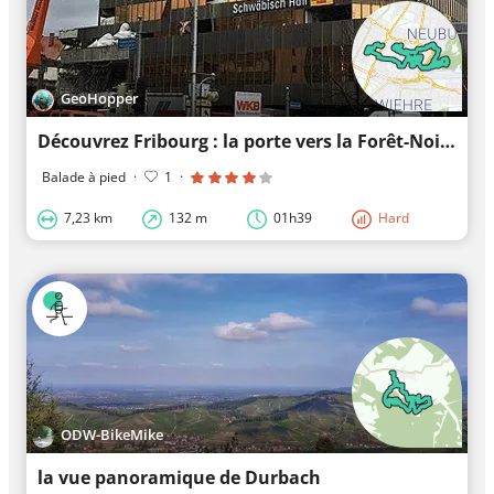
GeoHopper
Découvrez Fribourg : la porte vers la Forêt-Noire
Balade à pied
·
1
·
7,23 km
132 m
01h39
Hard
ODW-BikeMike
la vue panoramique de Durbach