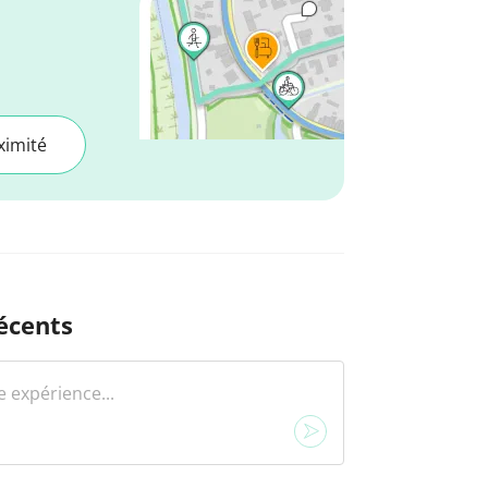
ximité
écents