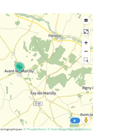
cartographiques
© Thunderforest
© OpenStreetMap contributors