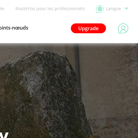
dée
RouteYou pour les professionnels
Langue
oints-nœuds
Upgrade
y