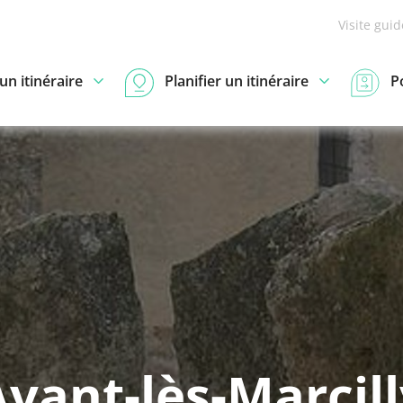
Visite gui
n itinéraire
Planifier un itinéraire
P
vant-lès-Marcill