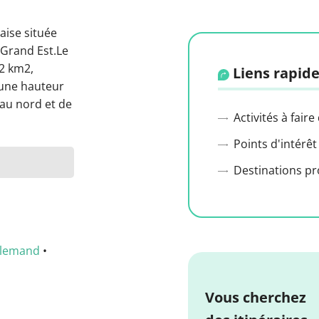
aise située
 Grand Est.Le
62 km2,
Liens rapide
 une hauteur
 au nord et de
Activités à faire
Points d'intérêt
Destinations p
llemand
•
Vous cherchez