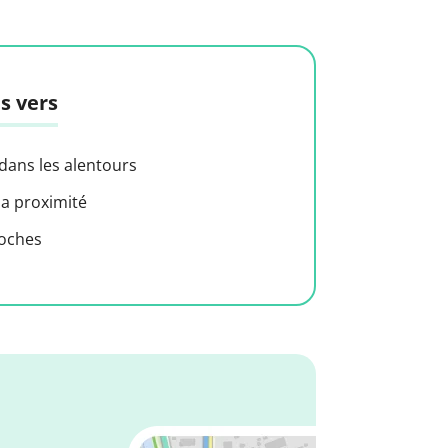
s vers
 dans les alentours
 a proximité
roches