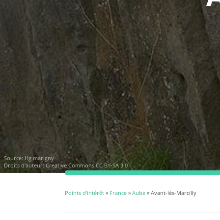
Source:
Hg marigny
Droits d'auteur:
Creative Commons CC BY-SA 3.0
Points d'intérêt
»
France
»
Aube
» Avant-lès-Marcilly