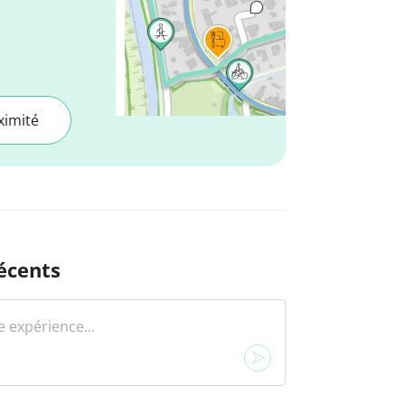
ximité
écents