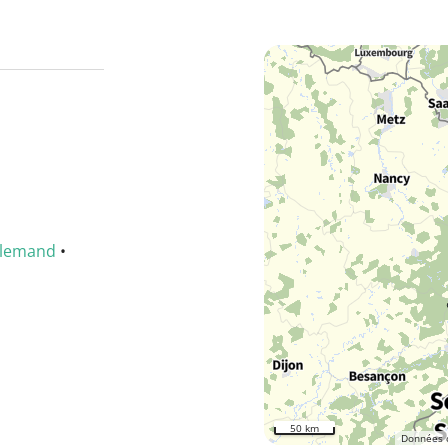
llemand
•
50 km
Données 