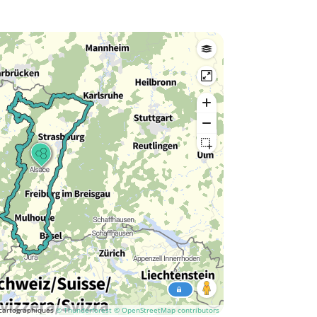
cartographiques
© Thunderforest
© OpenStreetMap contributors