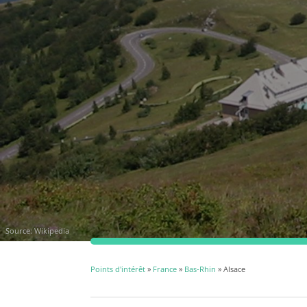
Source: Wikipedia
Points d'intérêt
»
France
»
Bas-Rhin
» Alsace