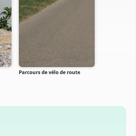
Parcours de vélo de route
Balades en sc