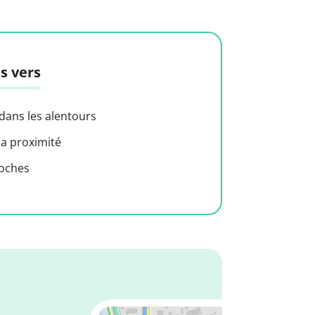
s vers
 dans les alentours
 a proximité
roches