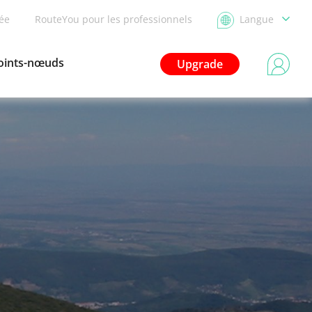
dée
RouteYou pour les professionnels
Langue
oints-nœuds
Upgrade