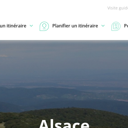
Visite gui
n itinéraire
Planifier un itinéraire
P
Alsace