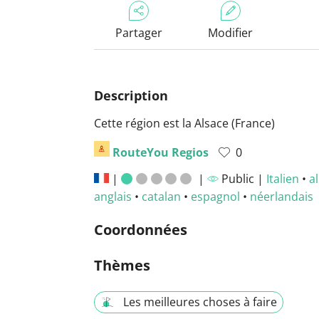
Partager
Modifier
Description
Cette région est la Alsace (France)
RouteYou Regios
0
|
|
Public |
Italien
•
a
anglais
•
catalan
•
espagnol
•
néerlandais
Coordonnées
Thèmes
Les meilleures choses à faire