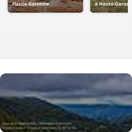
Haute-Garonne
à Haute-Garon
Source:
© MathieuMD / Wikimedia Commons
Droits d'auteur:
Creative Commons CC BY-SA 4.0