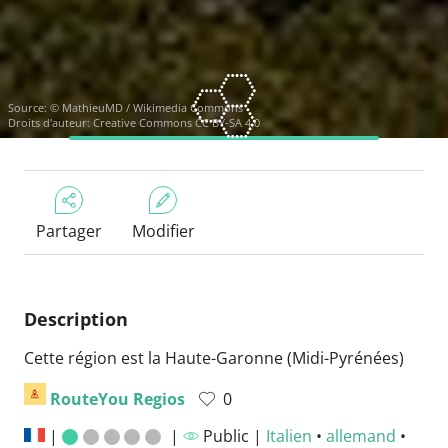
Source:
© MathieuMD / Wikimedia Commons
Droits d'auteur:
Creative Commons CC BY-SA 4.0
Partager
Modifier
Description
Cette région est la Haute-Garonne (Midi-Pyrénées)
RouteYou Regios
0
|
|
Public |
Italien
•
allemand
•