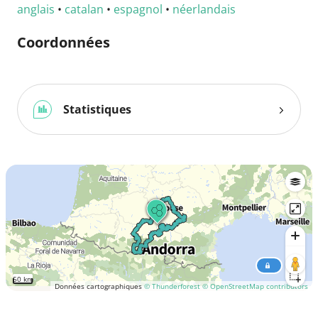
anglais
•
catalan
•
espagnol
•
néerlandais
Coordonnées
Statistiques
50 km
Données cartographiques
© Thunderforest
© OpenStreetMap contributors