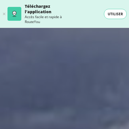
Téléchargez
l'application
UTILISER
Accès facile et rapide à
RouteYou