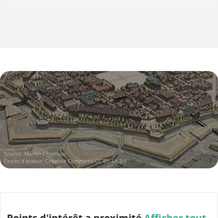
Source:
Martin Leveneur
Droits d'auteur:
Creative Commons CC BY-SA 3.0
Points d'intérêt
a proximité
Afficher tout