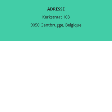
ADRESSE
Kerkstraat 108
9050 Gentbrugge, Belgique
TÉLÉCHARGER L'APPLICATION
GRATUITE