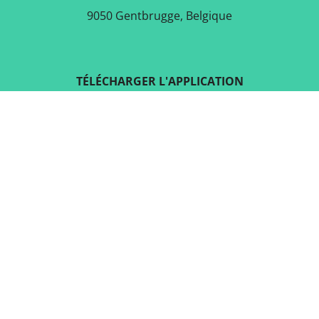
9050 Gentbrugge, Belgique
TÉLÉCHARGER L'APPLICATION
GRATUITE
SUIVEZ-NOUS SUR