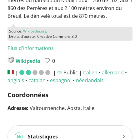
mètres du hameau du Moulin aux 1 700 de Loz, aux 1
860 des Perrères et aux 2 100 mètres environ du
Breuil. Le dénivelé total est de 870 mètres.
Source:
Wikipedia.org
Droits d'auteur: Creative Commons 3.0
Plus d'informations
Wikipedia
0
|
|
Public |
Italien
•
allemand
•
anglais
•
catalan
•
espagnol
•
néerlandais
Coordonnées
Adresse:
Valtournenche, Aosta, Italie
Statistiques