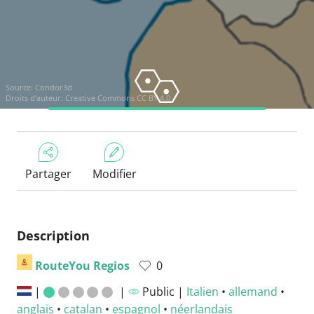
Source:
Condor3d
Droits d'auteur:
Creative Commons CC BY 4.0
Partager
Modifier
Description
RouteYou Regios
0
|
|
Public |
Italien
•
allemand
•
anglais
•
catalan
•
espagnol
•
néerlandais