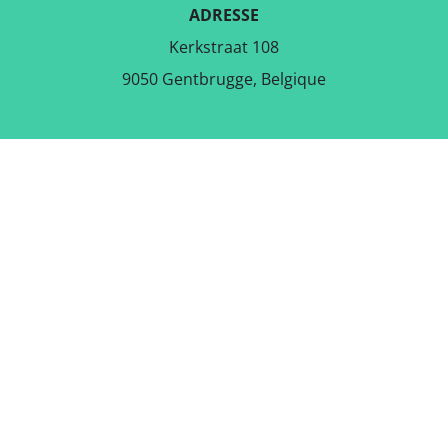
ADRESSE
Kerkstraat 108
9050 Gentbrugge, Belgique
TÉLÉCHARGER L'APPLICATION
GRATUITE
SUIVEZ-NOUS SUR