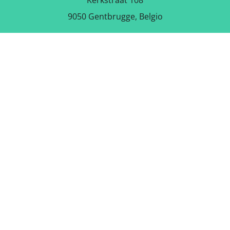
Kerkstraat 108
9050 Gentbrugge, Belgio
SCARICA L'APPLICAZIONE
GRATUITA
SEGUICI