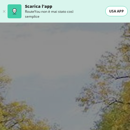
Scarica l'app
USA APP
RouteYou non è mai stato così
semplice