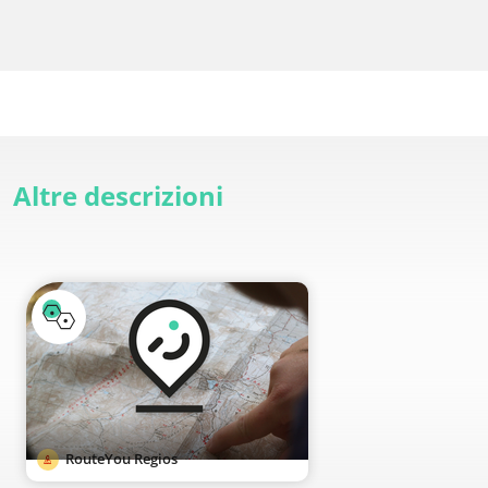
Altre descrizioni
RouteYou Regios