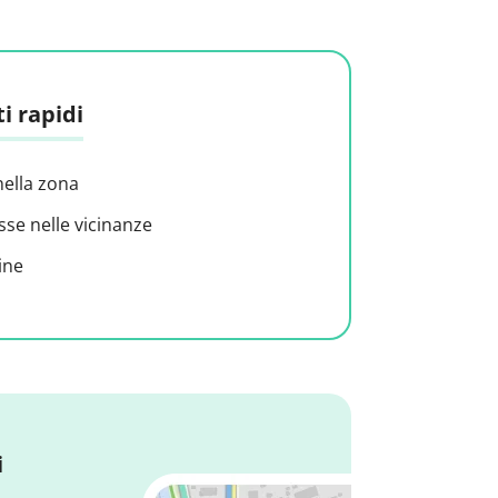
i rapidi
nella zona
sse nelle vicinanze
ine
i