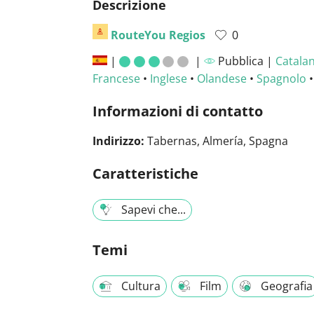
Descrizione
RouteYou Regios
0
|
|
Pubblica |
Catala
Francese
•
Inglese
•
Olandese
•
Spagnolo
Informazioni di contatto
Indirizzo:
Tabernas, Almería, Spagna
Caratteristiche
Sapevi che...
Temi
Cultura
Film
Geografia