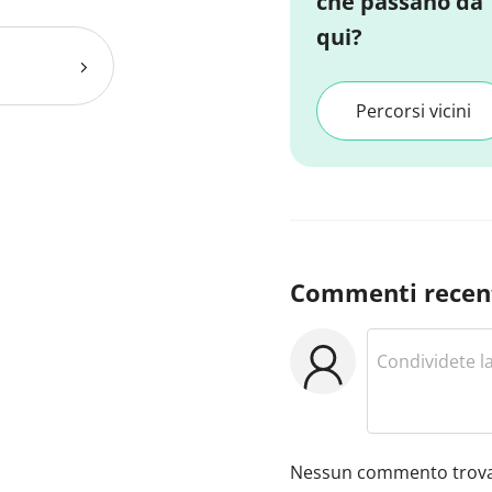
che passano da
qui?
Percorsi vicini
Commenti recen
Nessun commento trova