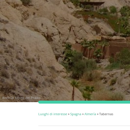
Risorsa: Emilio del Prado
Luoghi di interesse
»
Spagna
»
Almería
» Tabernas