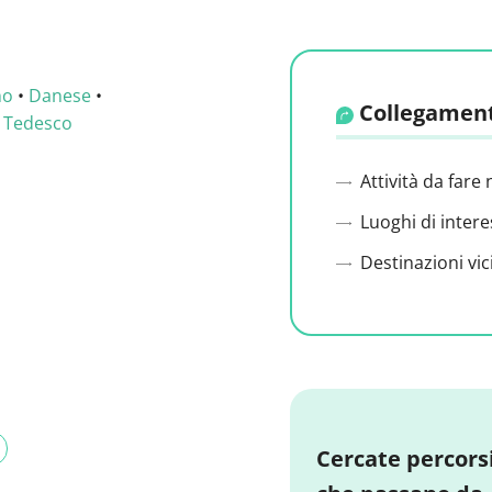
no
•
Danese
•
Collegament
•
Tedesco
Attività da fare 
Luoghi di intere
Destinazioni vic
Cercate percors