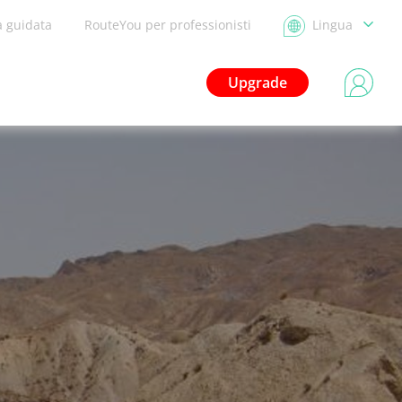
a guidata
RouteYou per professionisti
Lingua
Upgrade