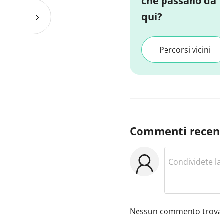
che passano da
qui?
Percorsi vicini
Commenti recen
Nessun commento trova