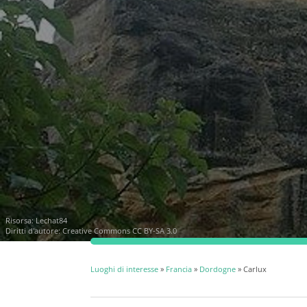
Risorsa:
Lechat84
Diritti d'autore:
Creative Commons CC BY-SA 3.0
Luoghi di interesse
»
Francia
»
Dordogne
» Carlux