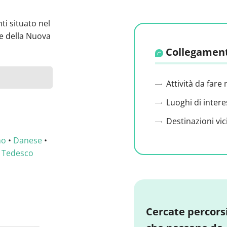
ti situato nel
e della Nuova
Collegament
Attività da fare 
Luoghi di intere
Destinazioni vic
no
•
Danese
•
•
Tedesco
Cercate percors