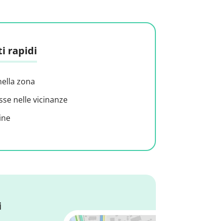
i rapidi
nella zona
sse nelle vicinanze
ine
i