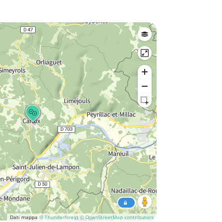
Dati mappa
© Thunderforest
© OpenStreetMap contributors