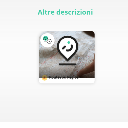
Altre descrizioni
RouteYou Regios