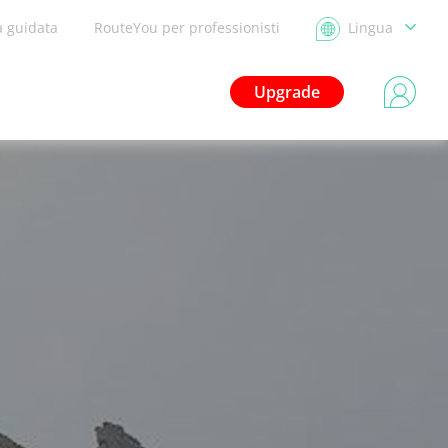
a guidata
RouteYou per professionisti
Lingua
Upgrade