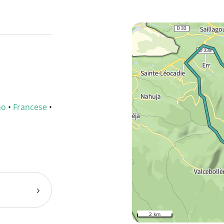
no
•
Francese
•
2 km