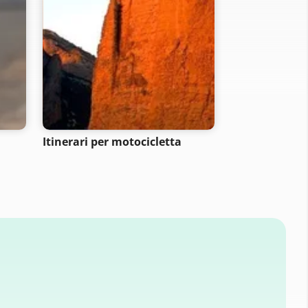
Itinerari per motocicletta
Itinerari per 