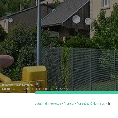
Risorsa:
Lucas Destrem
Diritti d'autore:
Creative Commons CC BY-SA 4.0
Luoghi di interesse
»
Francia
»
Pyrénées-Orientales
» Err