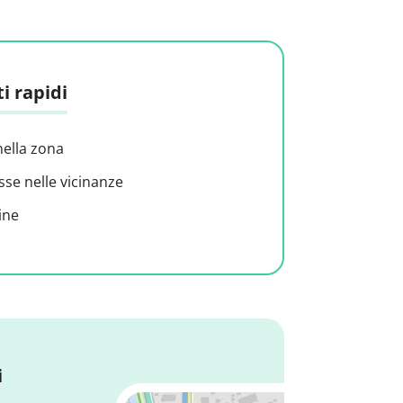
i rapidi
nella zona
sse nelle vicinanze
ine
i