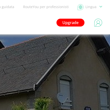
a guidata
RouteYou per professionisti
Lingua
Upgrade