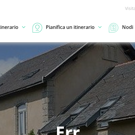
Visit
tinerario
Pianifica un itinerario
Nodi
Err