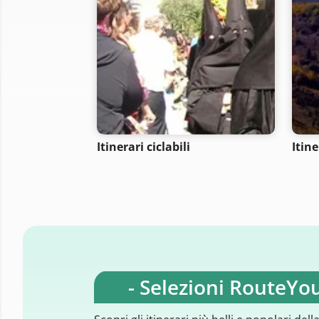
Itinerari ciclabili
Itin
- Selezioni RouteYou