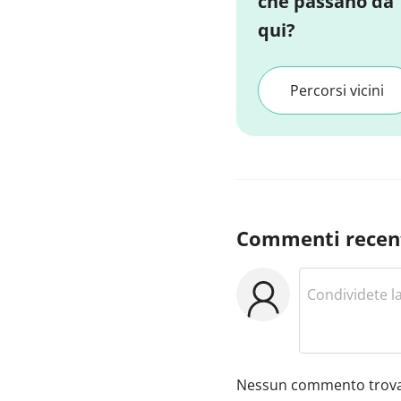
che passano da
qui?
Percorsi vicini
Commenti recen
Nessun commento trova