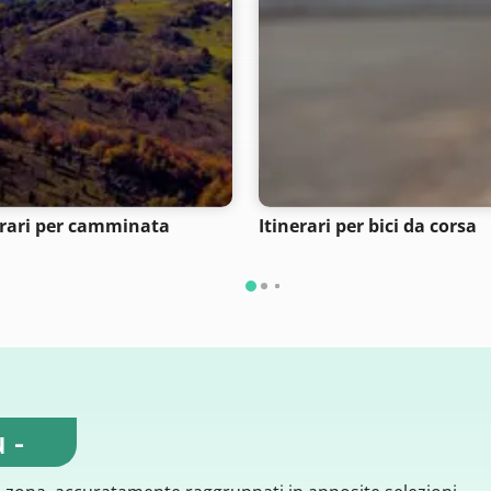
erari per camminata
Itinerari per bici da corsa
 -