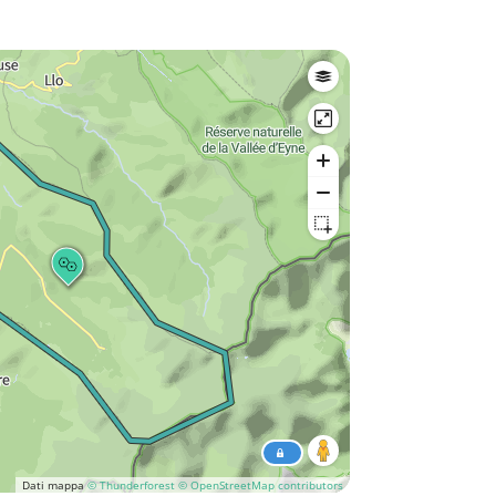
Dati mappa
© Thunderforest
© OpenStreetMap contributors