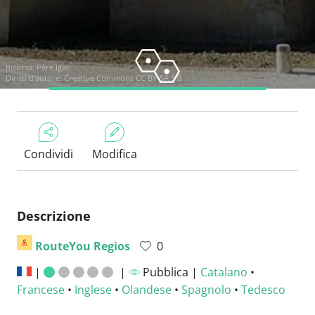
Risorsa:
Père Igor
Diritti d'autore:
Creative Commons CC BY-SA 3.0
Condividi
Modifica
Descrizione
RouteYou Regios
0
|
|
Pubblica |
Catalano
•
Francese
•
Inglese
•
Olandese
•
Spagnolo
•
Tedesco