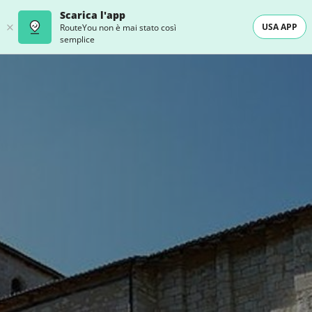
Scarica l'app
USA APP
RouteYou non è mai stato così
semplice