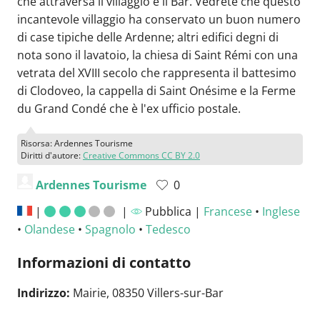
che attraversa il villaggio è il Bar. Vedrete che questo
incantevole villaggio ha conservato un buon numero
di case tipiche delle Ardenne; altri edifici degni di
nota sono il lavatoio, la chiesa di Saint Rémi con una
vetrata del XVIII secolo che rappresenta il battesimo
di Clodoveo, la cappella di Saint Onésime e la Ferme
du Grand Condé che è l'ex ufficio postale.
Risorsa: Ardennes Tourisme
Diritti d'autore:
Creative Commons CC BY 2.0
Ardennes Tourisme
0
|
|
Pubblica |
Francese
•
Inglese
•
Olandese
•
Spagnolo
•
Tedesco
Informazioni di contatto
Indirizzo:
Mairie, 08350 Villers-sur-Bar