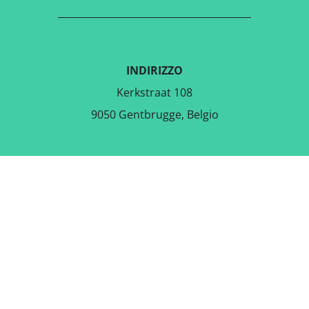
INDIRIZZO
Kerkstraat 108
9050 Gentbrugge, Belgio
SCARICA L'APPLICAZIONE
GRATUITA