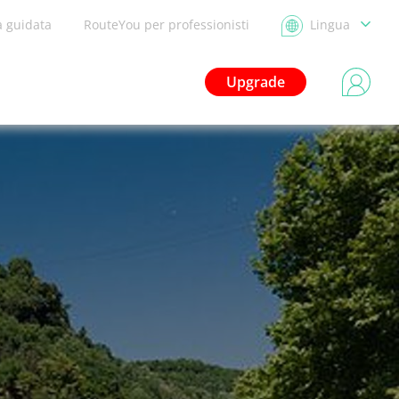
a guidata
RouteYou per professionisti
Lingua
Upgrade