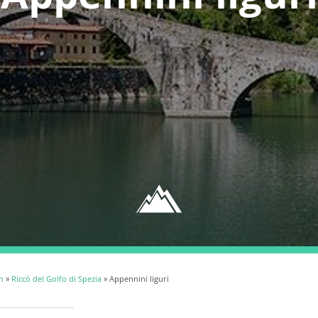
n
»
Riccò del Golfo di Spezia
» Appennini liguri