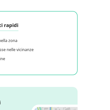
i rapidi
nella zona
sse nelle vicinanze
ine
i