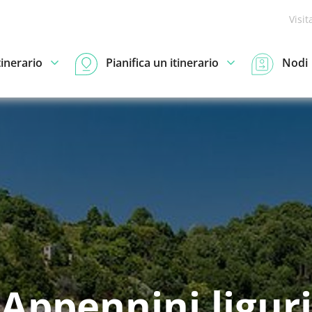
Visit
tinerario
Pianifica un itinerario
Nodi
Appennini liguri