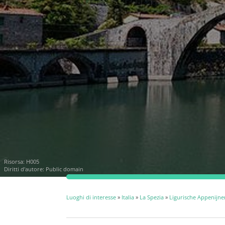
Risorsa:
H005
Diritti d'autore: Public domain
Luoghi di interesse
»
Italia
»
La Spezia
»
Ligurische Appenijne