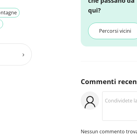
che passano da
qui?
ntagne
a
Percorsi vicini
Commenti recen
Nessun commento trova