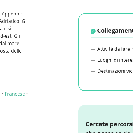
i Appennini
Adriatico. Gli
a e si
Collegament
d-est. Gli
 dal mare
Attività da fare 
costa delle
Luoghi di intere
Destinazioni vic
e
•
Francese
•
Cercate percors