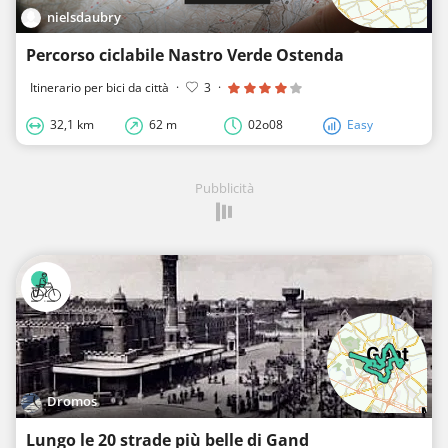
nielsdaubry
Percorso ciclabile Nastro Verde Ostenda
Itinerario per bici da città
·
3
·
32,1 km
62 m
02o08
Easy
Pubblicità
Dromos
Lungo le 20 strade più belle di Gand