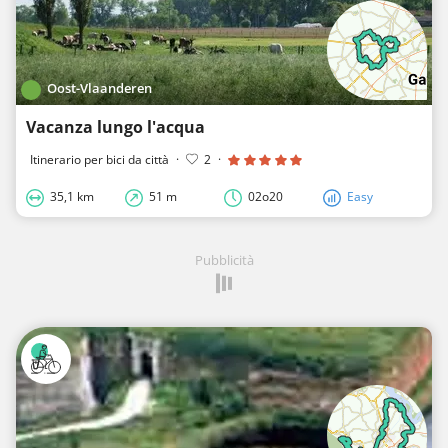
Oost-Vlaanderen
Vacanza lungo l'acqua
Itinerario per bici da città
·
2
·
35,1 km
51 m
02o20
Easy
Pubblicità