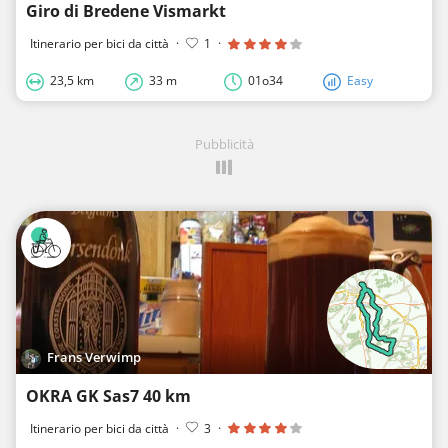
Giro di Bredene Vismarkt
Itinerario per bici da città
·
1
·
23,5 km
33 m
01o34
Easy
Pubblicità
Frans Verwimp
OKRA GK Sas7 40 km
Itinerario per bici da città
·
3
·