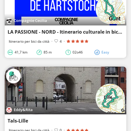
Compagnie Cecilia
LA PASSIONE - NORD - Itinerario culturale in bicicletta Compagnia Cecilia Gent
Itinerario per bici da città
·
4
·
41,7 km
85 m
02o46
Easy
Eddy&Rita
Tals-Lille
Itinerario per bici da città
·
0
·