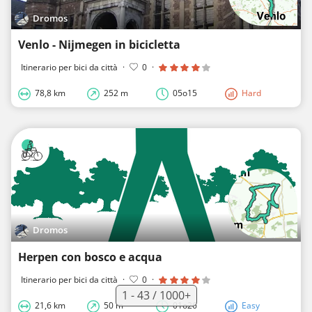
Dromos
Venlo - Nijmegen in bicicletta
Itinerario per bici da città
·
0
·
78,8 km
252 m
05o15
Hard
Dromos
Herpen con bosco e acqua
Itinerario per bici da città
·
0
·
1 - 43 / 1000+
21,6 km
50 m
01o26
Easy