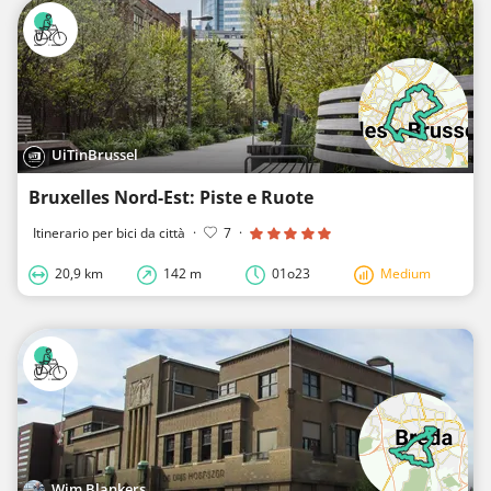
UiTinBrussel
Bruxelles Nord-Est: Piste e Ruote
Itinerario per bici da città
·
7
·
20,9 km
142 m
01o23
Medium
Wim Blankers