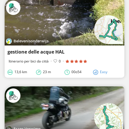
Belevenisonderwijs
gestione delle acque HAL
Itinerario per bici da città
·
0
·
13,6 km
23 m
00o54
Easy
Frans Verwimp