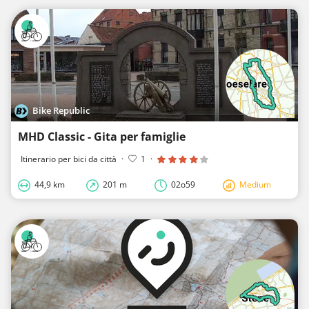
Bike Republic
MHD Classic - Gita per famiglie
Itinerario per bici da città
·
1
·
44,9 km
201 m
02o59
Medium