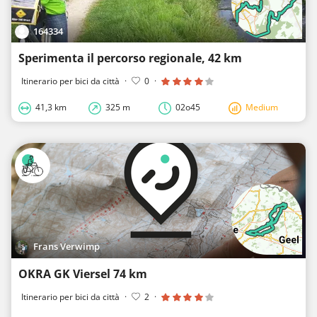
164334
Sperimenta il percorso regionale, 42 km
Itinerario per bici da città
·
0
·
41,3 km
325 m
02o45
Medium
Frans Verwimp
OKRA GK Viersel 74 km
Itinerario per bici da città
·
2
·