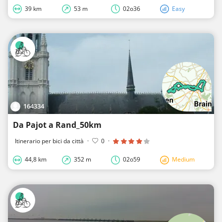
39 km
53 m
02o36
Easy
164334
Da Pajot a Rand_50km
Itinerario per bici da città
·
0
·
44,8 km
352 m
02o59
Medium