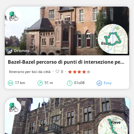
Dromos
Bazel-Bazel percorso di punti di intersezione per biciclette
Itinerario per bici da città
·
0
·
17 km
51 m
01o08
Easy