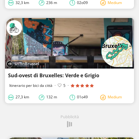
32,3 km
236 m
02o09
Medium
UiTinBrussel
Sud-ovest di Bruxelles: Verde e Grigio
Itinerario per bici da città
·
5
·
27,3 km
132 m
01o49
Medium
Pubblicità