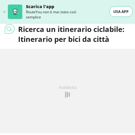
Scarica l'app
USA APP
RouteYou non è mai stato così
semplice
Ricerca un itinerario ciclabile:
Itinerario per bici da città
Pubblicità