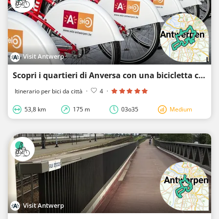
Visit Antwerp
Scopri i quartieri di Anversa con una bicicletta cittadina!
Itinerario per bici da città
·
4
·
53,8 km
175 m
03o35
Medium
Visit Antwerp