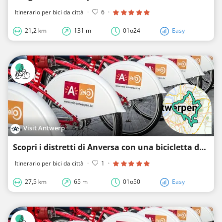
Itinerario per bici da città
·
6
·
21,2 km
131 m
01o24
Easy
Visit Antwerp
Scopri i distretti di Anversa con una bicicletta da città! (anello settentrionale)
Itinerario per bici da città
·
1
·
27,5 km
65 m
01o50
Easy