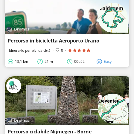
Dromos
Percorso in bicicletta Aeroporto Urano
Itinerario per bici da città
·
0
·
13,1 km
21 m
00o52
Easy
Dromos
Percorso ciclabile Nijmegen - Borne