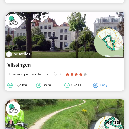
bruxelles
Vlissingen
Itinerario per bici da città
·
0
·
32,8 km
38 m
02o11
Easy