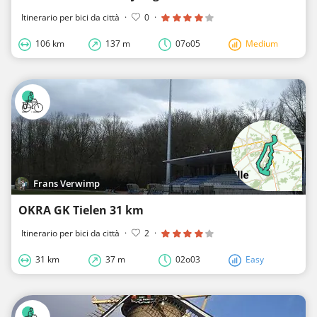
Itinerario per bici da città
·
0
·
106 km
137 m
07o05
Medium
Frans Verwimp
OKRA GK Tielen 31 km
Itinerario per bici da città
·
2
·
31 km
37 m
02o03
Easy