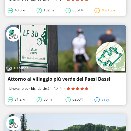
48,6 km
132 m
03o14
Medium
Dromos
Attorno al villaggio più verde dei Paesi Bassi
Itinerario per bici da città
·
4
·
31,2 km
50 m
02o04
Easy