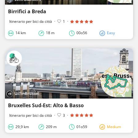
Birrifici a Breda
Itinerario per bici da città
·
1
·
14 km
18 m
00o56
Easy
UiTinBrussel
Bruxelles Sud-Est: Alto & Basso
Itinerario per bici da città
·
3
·
29,9 km
209 m
01o59
Medium