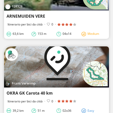
128328
ARNEMUIDEN VERE
Itinerario per bici da città
·
0
·
63,6 km
153 m
04o14
Medium
Frans Verwimp
OKRA GK Carota 40 km
Itinerario per bici da città
·
0
·
39,2 km
51 m
02o36
Easy