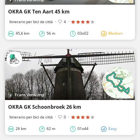
OKRA GK Ten Aart 45 km
Itinerario per bici da città
·
4
·
45,6 km
56 m
03o02
Medium
Frans Verwimp
OKRA GK Schoonbroek 26 km
Itinerario per bici da città
·
0
·
26 km
62 m
01o44
Easy