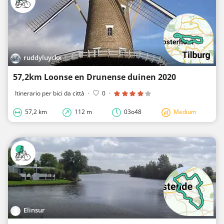
ruddyluyckx
57,2km Loonse en Drunense duinen 2020
Itinerario per bici da città
·
0
·
57,2 km
112 m
03o48
Medium
Elinsur