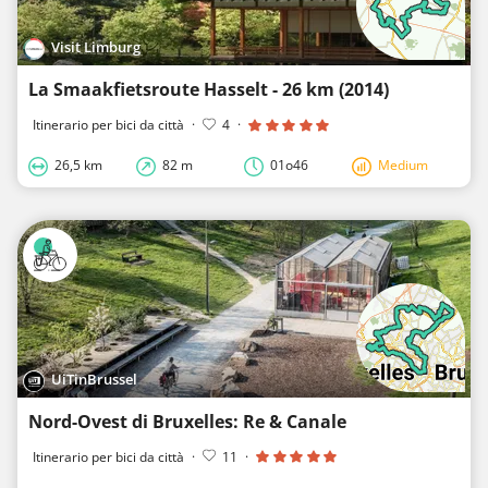
Visit Limburg
La Smaakfietsroute Hasselt - 26 km (2014)
Itinerario per bici da città
·
4
·
26,5 km
82 m
01o46
Medium
UiTinBrussel
Nord-Ovest di Bruxelles: Re & Canale
Itinerario per bici da città
·
11
·