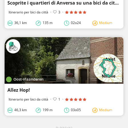
Scoprite i quartieri di Anversa su una bici da città! (circuito meridionale)
Itinerario per bici da città
·
3
·
36,1 km
135 m
02o24
Medium
Oost-Vlaanderen
Allez Hop!
Itinerario per bici da città
·
1
·
46,3 km
199 m
03o05
Medium
Pubblicità