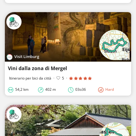
Visit Limburg
Vini dalla zona di Mergel
Itinerario per bici da città
·
5
·
54,2 km
402 m
03o36
Hard