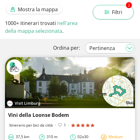
2
Mostra la mappa
Filtri
1000+
itinerari trovati
nell'area
della mappa selezionata
.
Ordina per:
Visit Limburg
Vini della Loonse Bodem
Itinerario per bici da città
·
1
·
37,5 km
310 m
02o30
Medium