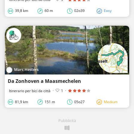
39,8 km
60 m
02o39
Easy
Marc Hesters
Da Zonhoven a Maasmechelen
Itinerario per bici da città
·
1
·
81,9 km
151 m
05o27
Medium
Pubblicità