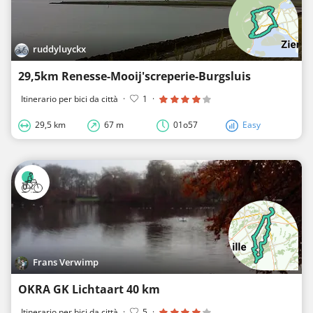
ruddyluyckx
29,5km Renesse-Mooij'screperie-Burgsluis
Itinerario per bici da città
·
1
·
29,5 km
67 m
01o57
Easy
Frans Verwimp
OKRA GK Lichtaart 40 km
Itinerario per bici da città
·
5
·