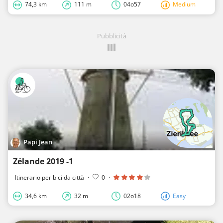
74,3 km
111 m
04o57
Medium
Pubblicità
Papi Jean
Zélande 2019 -1
Itinerario per bici da città
·
0
·
34,6 km
32 m
02o18
Easy