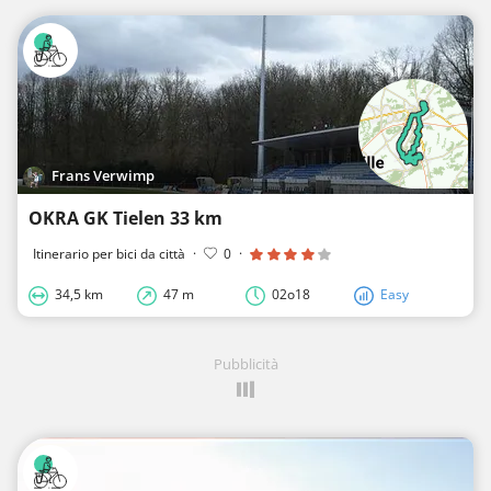
Frans Verwimp
OKRA GK Tielen 33 km
Itinerario per bici da città
·
0
·
34,5 km
47 m
02o18
Easy
Pubblicità