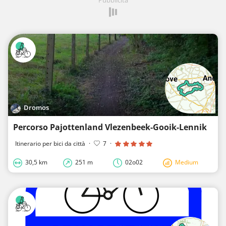
Dromos
Percorso Pajottenland Vlezenbeek-Gooik-Lennik
Itinerario per bici da città
·
7
·
30,5 km
251 m
02o02
Medium