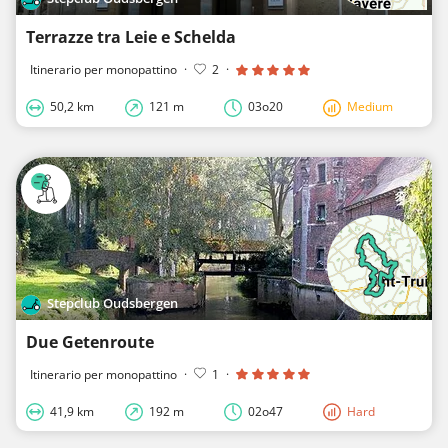
Terrazze tra Leie e Schelda
Itinerario per monopattino
·
2
·
50,2 km
121 m
03o20
Medium
Stepclub Oudsbergen
Due Getenroute
Itinerario per monopattino
·
1
·
41,9 km
192 m
02o47
Hard