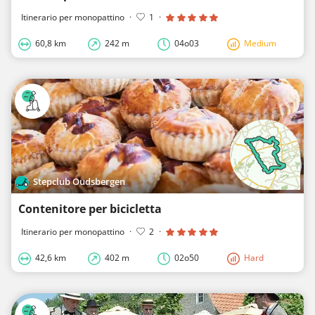
Itinerario per monopattino
·
1
·
60,8 km
242 m
04o03
Medium
Stepclub Oudsbergen
Contenitore per bicicletta
Itinerario per monopattino
·
2
·
42,6 km
402 m
02o50
Hard