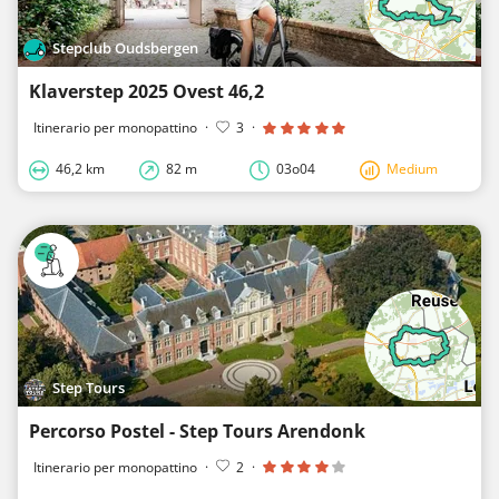
Stepclub Oudsbergen
Klaverstep 2025 Ovest 46,2
Itinerario per monopattino
·
3
·
46,2 km
82 m
03o04
Medium
Step Tours
Percorso Postel - Step Tours Arendonk
Itinerario per monopattino
·
2
·