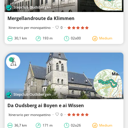
Stepclub Oudsbergen
Mergellandroute da Klimmen
Itinerario per monopattino
·
0
·
30,1 km
193 m
02o00
Medium
Stepclub Oudsbergen
Da Oudsberg ai Boyen e ai Wissen
Itinerario per monopattino
·
0
·
36,7 km
171 m
02o26
Medium