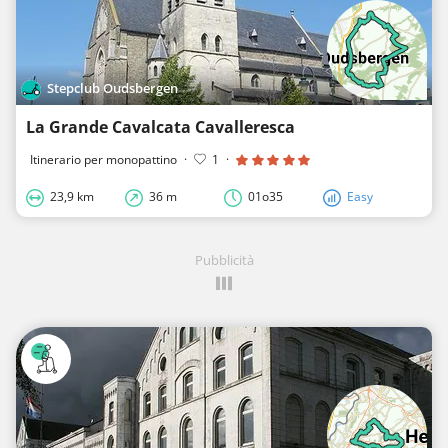
Stepclub Oudsbergen
La Grande Cavalcata Cavalleresca
Itinerario per monopattino
·
1
·
23,9 km
36 m
01o35
Easy
Pubblicità