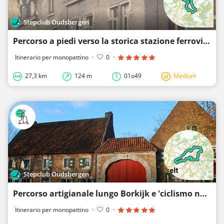
Stepclub Oudsbergen
Percorso a piedi verso la storica stazione ferroviaria.
Itinerario per monopattino
·
0
·
27,3 km
124 m
01o49
Medium
Stepclub Oudsbergen
Percorso artigianale lungo Borkijk e 'ciclismo nell'acqua'
Itinerario per monopattino
·
0
·