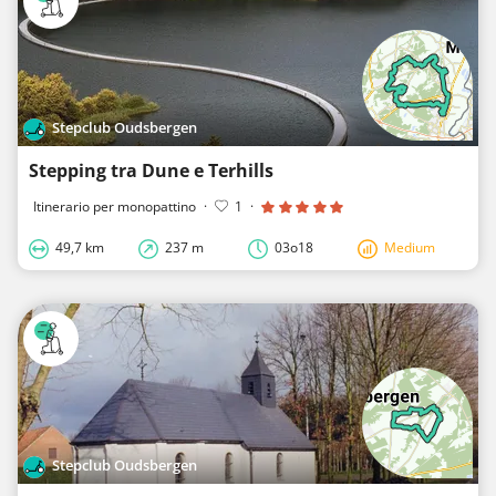
Stepclub Oudsbergen
Stepping tra Dune e Terhills
Itinerario per monopattino
·
1
·
49,7 km
237 m
03o18
Medium
Stepclub Oudsbergen