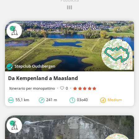
Stepclub Oudsbergen
Da Kempenland a Maasland
Itinerario per monopattino
·
0
·
55,1 km
241 m
03o40
Medium