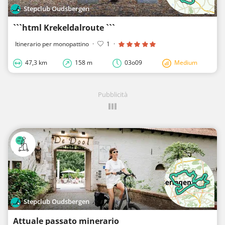
Stepclub Oudsbergen
```html Krekeldalroute ```
Itinerario per monopattino
·
1
·
47,3 km
158 m
03o09
Medium
Pubblicità
Stepclub Oudsbergen
Attuale passato minerario