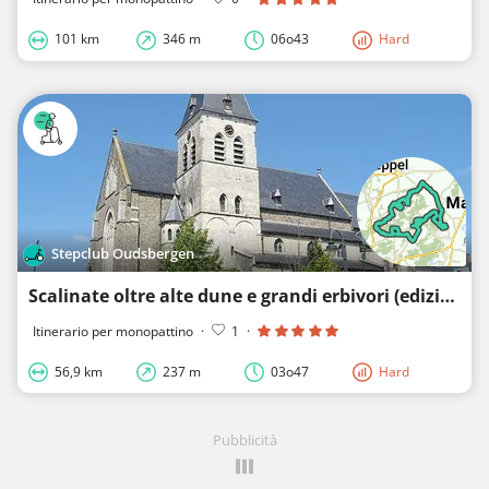
101 km
346 m
06o43
Hard
Stepclub Oudsbergen
Scalinate oltre alte dune e grandi erbivori (edizione Stepclub Oudsbergen)
Itinerario per monopattino
·
1
·
56,9 km
237 m
03o47
Hard
Pubblicità