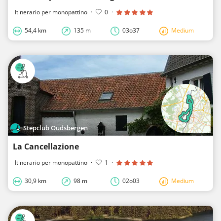
Itinerario per monopattino
·
0
·
54,4 km
135 m
03o37
Medium
Stepclub Oudsbergen
La Cancellazione
Itinerario per monopattino
·
1
·
30,9 km
98 m
02o03
Medium