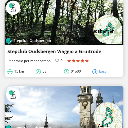
Stepclub Oudsbergen
Stepclub Oudsbergen Viaggio a Gruitrode
Itinerario per monopattino
·
0
·
15 km
58 m
01o00
Easy
Stepclub Oudsbergen