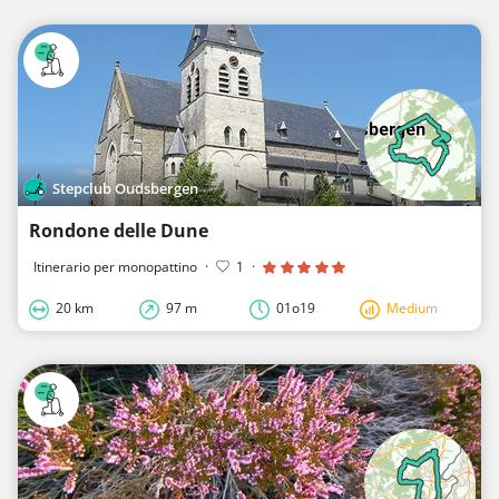
Stepclub Oudsbergen
Rondone delle Dune
Itinerario per monopattino
·
1
·
20 km
97 m
01o19
Medium