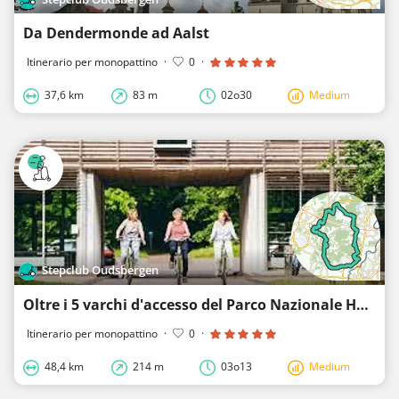
Da Dendermonde ad Aalst
Itinerario per monopattino
·
0
·
37,6 km
83 m
02o30
Medium
Stepclub Oudsbergen
Oltre i 5 varchi d'accesso del Parco Nazionale Hoge Kempen
Itinerario per monopattino
·
0
·
48,4 km
214 m
03o13
Medium