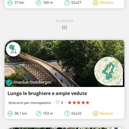
37 km
160 m
02o27
Medium
Pubblicità
Stepclub Oudsbergen
Lungo le brughiere e ampie vedute
Itinerario per monopattino
·
0
·
38,1 km
163 m
02o32
Medium