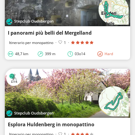
Stepclub Oudsbergen
I panorami più belli del Mergelland
Itinerario per monopattino
·
1
·
48,7 km
399 m
03o14
Hard
Stepclub Oudsbergen
Esplora Huldenberg in monopattino
Itinerario per monopattino
·
1
·