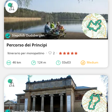
Stepclub Oudsbergen
Percorso dei Principi
Itinerario per monopattino
·
2
·
46 km
124 m
03o03
Medium
Stepclub Oudsbergen