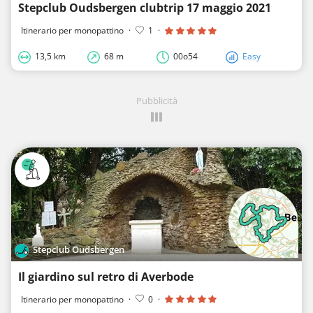
Stepclub Oudsbergen clubtrip 17 maggio 2021
Itinerario per monopattino
·
1
·
13,5 km
68 m
00o54
Easy
Pubblicità
Stepclub Oudsbergen
Il giardino sul retro di Averbode
Itinerario per monopattino
·
0
·