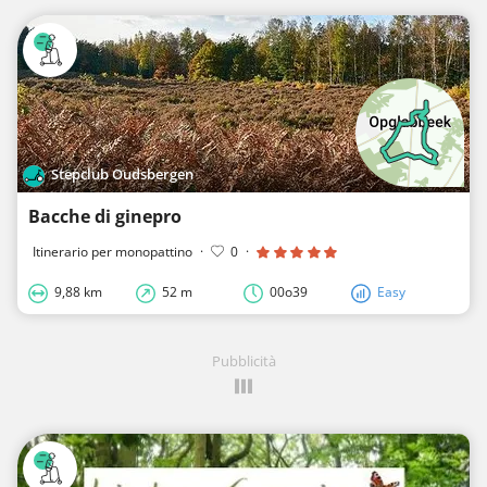
Stepclub Oudsbergen
Bacche di ginepro
Itinerario per monopattino
·
0
·
9,88 km
52 m
00o39
Easy
Pubblicità