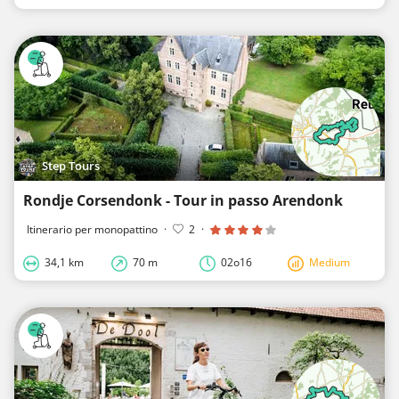
Step Tours
Rondje Corsendonk - Tour in passo Arendonk
Itinerario per monopattino
·
2
·
34,1 km
70 m
02o16
Medium