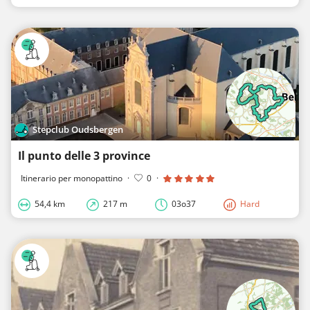
Stepclub Oudsbergen
Il punto delle 3 province
Itinerario per monopattino
·
0
·
54,4 km
217 m
03o37
Hard