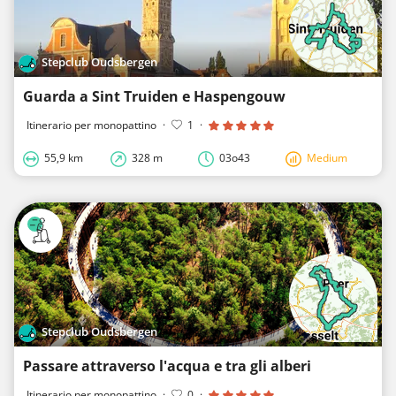
Stepclub Oudsbergen
Guarda a Sint Truiden e Haspengouw
Itinerario per monopattino
·
1
·
55,9 km
328 m
03o43
Medium
Stepclub Oudsbergen
Passare attraverso l'acqua e tra gli alberi
Itinerario per monopattino
·
0
·