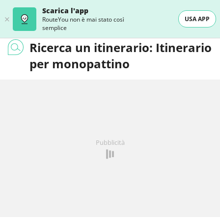
Scarica l'app
USA APP
RouteYou non è mai stato così
semplice
Ricerca un itinerario: Itinerario
per monopattino
Pubblicità