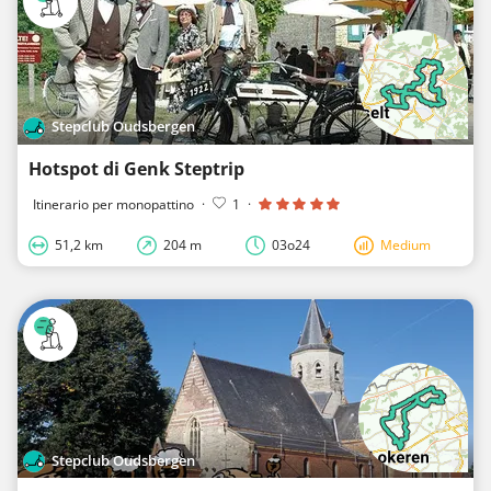
Stepclub Oudsbergen
Hotspot di Genk Steptrip
Itinerario per monopattino
·
1
·
51,2 km
204 m
03o24
Medium
Stepclub Oudsbergen