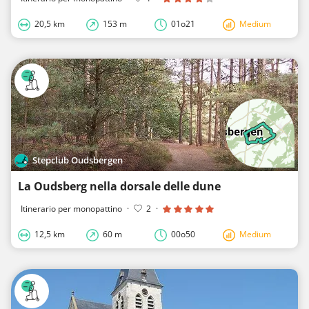
20,5 km
153 m
01o21
Medium
Stepclub Oudsbergen
La Oudsberg nella dorsale delle dune
Itinerario per monopattino
·
2
·
12,5 km
60 m
00o50
Medium