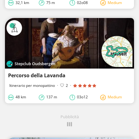
32,1 km
75 m
02o08
Medium
Stepclub Oudsbergen
Percorso della Lavanda
Itinerario per monopattino
·
2
·
48 km
137 m
03o12
Medium
Pubblicità