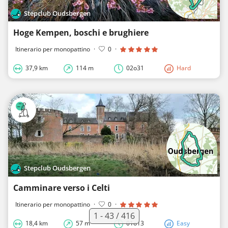
Stepclub Oudsbergen
Hoge Kempen, boschi e brughiere
Itinerario per monopattino
·
0
·
37,9 km
114 m
02o31
Hard
Stepclub Oudsbergen
Camminare verso i Celti
Itinerario per monopattino
·
0
·
1 - 43 / 416
18,4 km
57 m
01o13
Easy