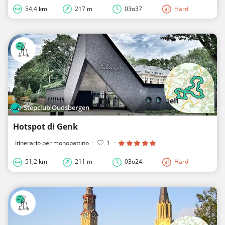
54,4 km
217 m
03o37
Hard
Stepclub Oudsbergen
Hotspot di Genk
Itinerario per monopattino
·
1
·
51,2 km
211 m
03o24
Hard