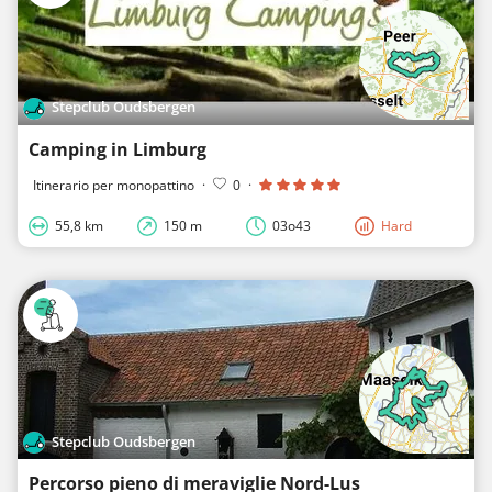
Stepclub Oudsbergen
Camping in Limburg
Itinerario per monopattino
·
0
·
55,8 km
150 m
03o43
Hard
Stepclub Oudsbergen
Percorso pieno di meraviglie Nord-Lus