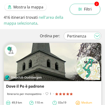
2
Mostra la mappa
Filtri
416
itinerari trovati
nell'area della
mappa selezionata
.
Ordina per:
Stepclub Oudsbergen
Dove il Po è padrone
Itinerario per monopattino
·
1
·
49,9 km
110 m
03o19
Medium