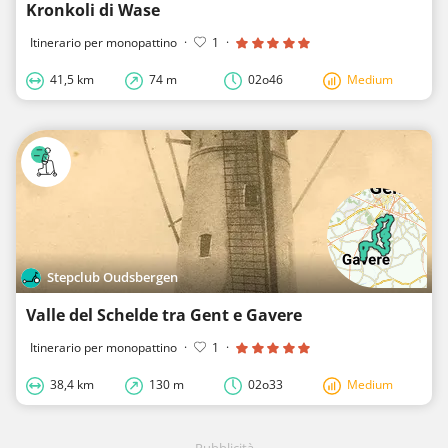
Kronkoli di Wase
Itinerario per monopattino
·
1
·
41,5 km
74 m
02o46
Medium
Stepclub Oudsbergen
Valle del Schelde tra Gent e Gavere
Itinerario per monopattino
·
1
·
38,4 km
130 m
02o33
Medium
Pubblicità