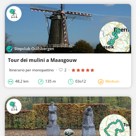
Stepclub Oudsbergen
Tour dei mulini a Maasgouw
Itinerario per monopattino
·
2
·
48,2 km
135 m
03o12
Medium